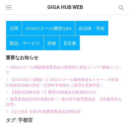
Skip
GIGA HUB WEB
to
content
活用
GIGAスクール構想Q&A
自治体・学校
製品・サービス
研修
宣言書
重要なお知らせ
GIGAスクール構想推進委員会の新体制と部会メンバー募集につい
て
【2026.03.13開催！】GIGAスクール構想推進セミナー～今年度
の表彰自治体が決定！文部科学省様のご講演も実施予定！
【表彰自治体決定！】教育DX推進自治体表彰2025
教育委員会訪問企画第6弾！～春日井市教育委員会 児島教育長を
訪問～
【まとめ】令和7年度教育委員会訪問企画
タグ:
宇都宮