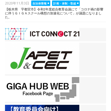
Posted
2020年11月3日
自治体情報
計画・体制・取組
on
【栃木県 宇都宮市】令和2年度総合教育会議にて「コロナ禍の影響
に伴うＧＩＧＡスクール構想の加速化について」が議題になりまし
た。