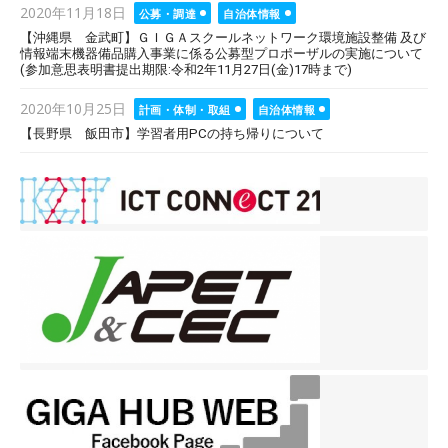
Posted
2020年11月18日
公募・調達
自治体情報
on
【沖縄県 金武町】ＧＩＧＡスクールネットワーク環境施設整備 及び
情報端末機器備品購入事業に係る公募型プロポーザルの実施について
(参加意思表明書提出期限:令和2年11月27日(金)17時まで)
Posted
2020年10月25日
計画・体制・取組
自治体情報
on
【長野県 飯田市】学習者用PCの持ち帰りについて