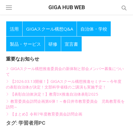
Skip
GIGA HUB WEB
to
content
活用
GIGAスクール構想Q&A
自治体・学校
製品・サービス
研修
宣言書
重要なお知らせ
GIGAスクール構想推進委員会の新体制と部会メンバー募集につい
て
【2026.03.13開催！】GIGAスクール構想推進セミナー～今年度
の表彰自治体が決定！文部科学省様のご講演も実施予定！
【表彰自治体決定！】教育DX推進自治体表彰2025
教育委員会訪問企画第6弾！～春日井市教育委員会 児島教育長を
訪問～
【まとめ】令和7年度教育委員会訪問企画
タグ:
学習者用PC