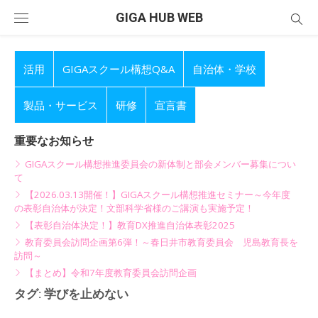
Skip
GIGA HUB WEB
to
content
活用
GIGAスクール構想Q&A
自治体・学校
製品・サービス
研修
宣言書
重要なお知らせ
GIGAスクール構想推進委員会の新体制と部会メンバー募集につい
て
【2026.03.13開催！】GIGAスクール構想推進セミナー～今年度
の表彰自治体が決定！文部科学省様のご講演も実施予定！
【表彰自治体決定！】教育DX推進自治体表彰2025
教育委員会訪問企画第6弾！～春日井市教育委員会 児島教育長を
訪問～
【まとめ】令和7年度教育委員会訪問企画
タグ:
学びを止めない