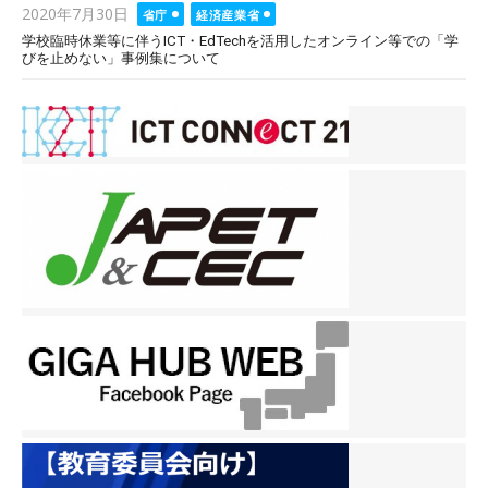
Posted
2020年7月30日
省庁
経済産業省
on
学校臨時休業等に伴うICT・EdTechを活用したオンライン等での「学
びを止めない」事例集について