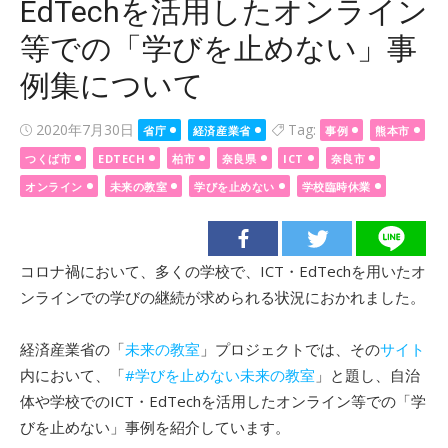
EdTechを活用したオンライン
等での「学びを止めない」事
例集について
Posted
2020年7月30日
Tag:
省庁
経済産業省
事例
熊本市
on
つくば市
EDTECH
柏市
奈良県
ICT
奈良市
オンライン
未来の教室
学びを止めない
学校臨時休業
コロナ禍において、多くの学校で、ICT・EdTechを用いたオ
ンラインでの学びの継続が求められる状況におかれました。
経済産業省の「
未来の教室
」プロジェクトでは、その
サイト
内において、「
#学びを止めない未来の教室
」と題し、自治
体や学校でのICT・EdTechを活用したオンライン等での「学
びを止めない」事例を紹介しています。