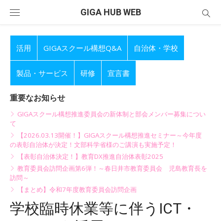
Skip
GIGA HUB WEB
to
content
活用
GIGAスクール構想Q&A
自治体・学校
製品・サービス
研修
宣言書
重要なお知らせ
GIGAスクール構想推進委員会の新体制と部会メンバー募集につい
て
【2026.03.13開催！】GIGAスクール構想推進セミナー～今年度
の表彰自治体が決定！文部科学省様のご講演も実施予定！
【表彰自治体決定！】教育DX推進自治体表彰2025
教育委員会訪問企画第6弾！～春日井市教育委員会 児島教育長を
訪問～
【まとめ】令和7年度教育委員会訪問企画
学校臨時休業等に伴うICT・