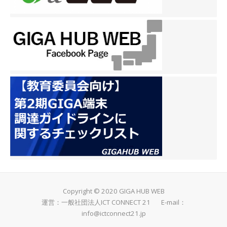
Copyright © 2020 GIGA HUB WEB
運営：一般社団法人ICT CONNECT 21 E-mail：
info@ictconnect21.jp