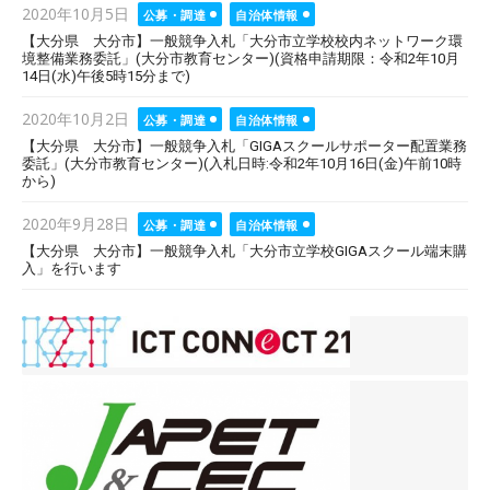
Posted
2020年10月5日
公募・調達
自治体情報
on
【大分県 大分市】一般競争入札「大分市立学校校内ネットワーク環
境整備業務委託」(大分市教育センター)(資格申請期限：令和2年10月
14日(水)午後5時15分まで)
Posted
2020年10月2日
公募・調達
自治体情報
on
【大分県 大分市】一般競争入札「GIGAスクールサポーター配置業務
委託」(大分市教育センター)(入札日時:令和2年10月16日(金)午前10時
から)
Posted
2020年9月28日
公募・調達
自治体情報
on
【大分県 大分市】一般競争入札「大分市立学校GIGAスクール端末購
入」を行います