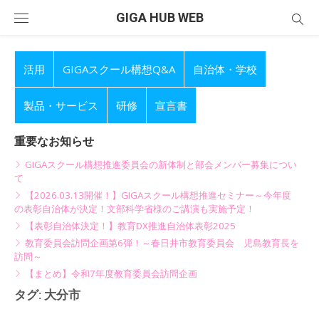
Skip
GIGA HUB WEB
to
content
活用
GIGAスクール構想Q&A
自治体・学校
製品・サービス
研修
宣言書
重要なお知らせ
GIGAスクール構想推進委員会の新体制と部会メンバー募集につい
て
【2026.03.13開催！】GIGAスクール構想推進セミナー～今年度
の表彰自治体が決定！文部科学省様のご講演も実施予定！
【表彰自治体決定！】教育DX推進自治体表彰2025
教育委員会訪問企画第6弾！～春日井市教育委員会 児島教育長を
訪問～
【まとめ】令和7年度教育委員会訪問企画
タグ:
大分市