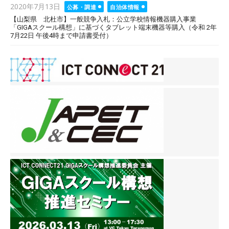
Posted
2020年7月13日
公募・調達
自治体情報
on
【山梨県 北杜市】一般競争入札：公立学校情報機器購入事業
「GIGAスクール構想」に基づくタブレット端末機器等購入（令和 2年
7月22日 午後4時まで申請書受付）