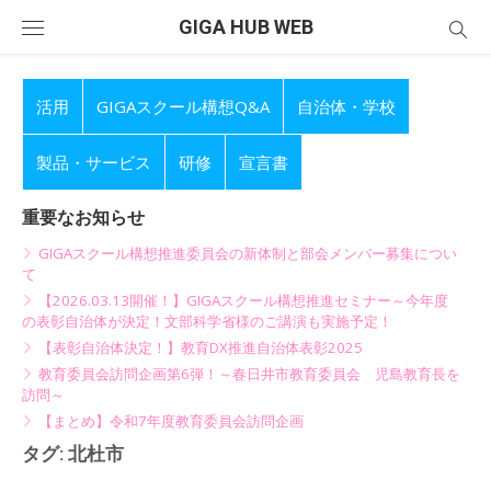
Skip
GIGA HUB WEB
to
content
活用
GIGAスクール構想Q&A
自治体・学校
製品・サービス
研修
宣言書
重要なお知らせ
GIGAスクール構想推進委員会の新体制と部会メンバー募集につい
て
【2026.03.13開催！】GIGAスクール構想推進セミナー～今年度
の表彰自治体が決定！文部科学省様のご講演も実施予定！
【表彰自治体決定！】教育DX推進自治体表彰2025
教育委員会訪問企画第6弾！～春日井市教育委員会 児島教育長を
訪問～
【まとめ】令和7年度教育委員会訪問企画
タグ:
北杜市