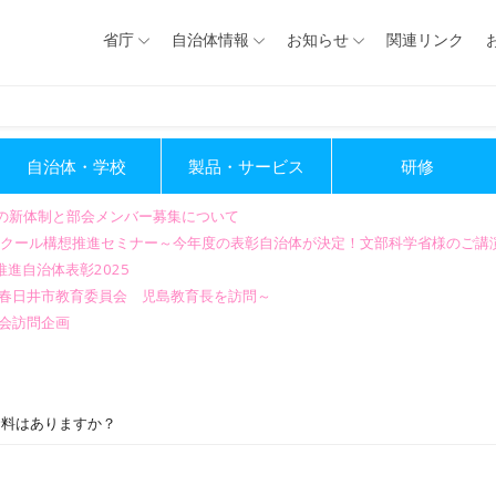
省庁
自治体情報
お知らせ
関連リンク
自治体・学校
製品・サービス
研修
会の新体制と部会メンバー募集について
GIGAスクール構想推進セミナー～今年度の表彰自治体が決定！文部科学省様のご
進自治体表彰2025
～春日井市教育委員会 児島教育長を訪問～
会訪問企画
資料はありますか？