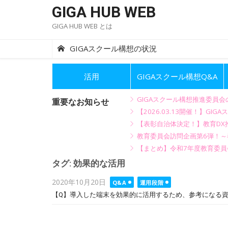
Skip
GIGA HUB WEB
to
GIGA HUB WEB とは
content
GIGAスクール構想の状況
活用
GIGAスクール構想Q&A
GIGAスクール構想推進委員
重要なお知らせ
【2026.03.13開催！】
【表彰自治体決定！】教育DX推
教育委員会訪問企画第6弾！
【まとめ】令和7年度教育委員
タグ:
効果的な活用
Posted
2020年10月20日
Q&A
運用段階
on
【Q】導入した端末を効果的に活用するため、参考になる