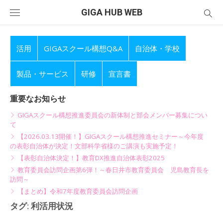
Skip
GIGA HUB WEB
to
content
活用
GIGAスクール構想Q&A
自治体・学校
製品・サービス
研修
宣言書
重要なお知らせ
GIGAスクール構想推進委員会の新体制と部会メンバー募集につい
て
【2026.03.13開催！】GIGAスクール構想推進セミナー～今年度
の表彰自治体が決定！文部科学省様のご講演も実施予定！
【表彰自治体決定！】教育DX推進自治体表彰2025
教育委員会訪問企画第6弾！～春日井市教育委員会 児島教育長を
訪問～
【まとめ】令和7年度教育委員会訪問企画
タグ:
利活用状況