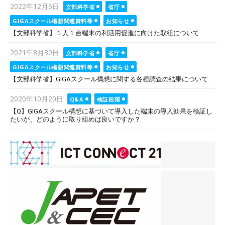
Posted
2022年12月6日
文部科学省
省庁
on
GIGAスクール構想関連資料等
お知らせ
【文部科学省】１人１台端末の利活用促進に向けた取組について
Posted
2021年8月30日
文部科学省
省庁
on
GIGAスクール構想関連資料等
お知らせ
【文部科学省】GIGAスクール構想に関する各種調査の結果について
Posted
2020年10月20日
Q&A
検証段階
on
【Q】GIGAスクール構想に基づいて導入した端末の導入効果を検証し
たいが、どのように取り組めば良いですか？