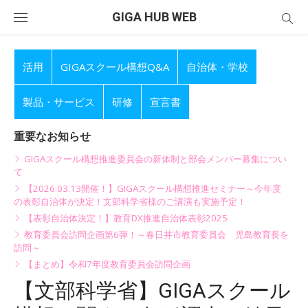
Skip
GIGA HUB WEB
to
content
活用
GIGAスクール構想Q&A
自治体・学校
製品・サービス
研修
宣言書
重要なお知らせ
GIGAスクール構想推進委員会の新体制と部会メンバー募集につい
て
【2026.03.13開催！】GIGAスクール構想推進セミナー～今年度
の表彰自治体が決定！文部科学省様のご講演も実施予定！
【表彰自治体決定！】教育DX推進自治体表彰2025
教育委員会訪問企画第6弾！～春日井市教育委員会 児島教育長を
訪問～
【まとめ】令和7年度教育委員会訪問企画
【文部科学省】GIGAスクール