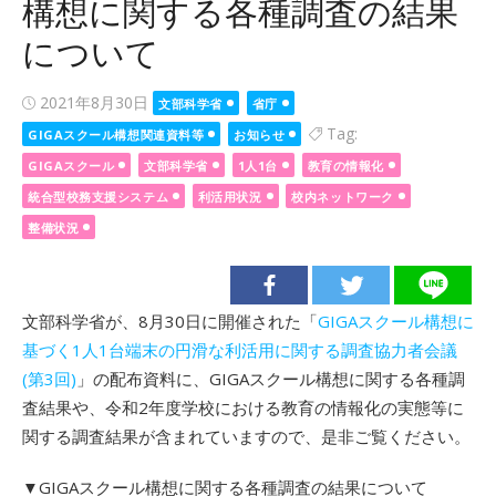
構想に関する各種調査の結果
について
Posted
2021年8月30日
文部科学省
省庁
on
Tag:
GIGAスクール構想関連資料等
お知らせ
GIGAスクール
文部科学省
1人1台
教育の情報化
統合型校務支援システム
利活用状況
校内ネットワーク
整備状況
文部科学省が、8月30日に開催された「
GIGAスクール構想に
基づく1人1台端末の円滑な利活用に関する調査協力者会議
(第3回)
」の配布資料に、GIGAスクール構想に関する各種調
査結果や、令和2年度学校における教育の情報化の実態等に
関する調査結果が含まれていますので、是非ご覧ください。
▼GIGAスクール構想に関する各種調査の結果について