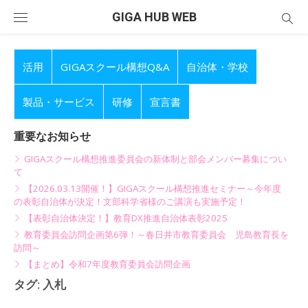
Skip
GIGA HUB WEB
to
content
活用
GIGAスクール構想Q&A
自治体・学校
製品・サービス
研修
宣言書
重要なお知らせ
GIGAスクール構想推進委員会の新体制と部会メンバー募集につい
て
【2026.03.13開催！】GIGAスクール構想推進セミナー～今年度
の表彰自治体が決定！文部科学省様のご講演も実施予定！
【表彰自治体決定！】教育DX推進自治体表彰2025
教育委員会訪問企画第6弾！～春日井市教育委員会 児島教育長を
訪問～
【まとめ】令和7年度教育委員会訪問企画
タグ:
入札