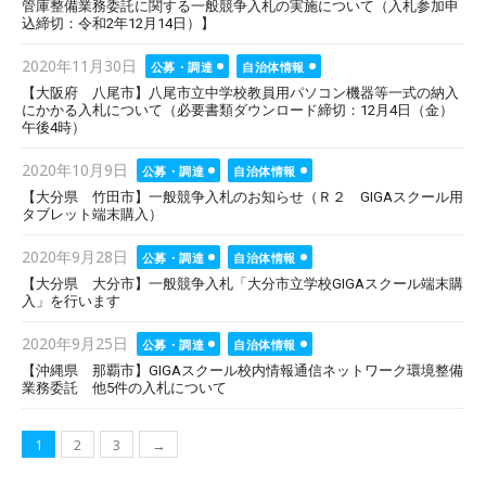
管庫整備業務委託に関する一般競争入札の実施について（入札参加申
込締切：令和2年12月14日）】
Posted
2020年11月30日
公募・調達
自治体情報
on
【大阪府 八尾市】八尾市立中学校教員用パソコン機器等一式の納入
にかかる入札について（必要書類ダウンロード締切：12月4日（金）
午後4時）
Posted
2020年10月9日
公募・調達
自治体情報
on
【大分県 竹田市】一般競争入札のお知らせ（Ｒ２ GIGAスクール用
タブレット端末購入）
Posted
2020年9月28日
公募・調達
自治体情報
on
【大分県 大分市】一般競争入札「大分市立学校GIGAスクール端末購
入」を行います
Posted
2020年9月25日
公募・調達
自治体情報
on
【沖縄県 那覇市】GIGAスクール校内情報通信ネットワーク環境整備
業務委託 他5件の入札について
投
1
2
3
→
稿