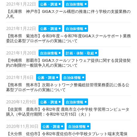
Posted
2021年1月22日
公募・調達
自治体情報
on
【兵庫県 神戸市】GIGAスクール構想の推進に伴う学校の支援業務の
入札
Posted
2021年1月22日
公募・調達
自治体情報
on
【熊本県 菊池市】令和3年度～令和7年度GIGAスクールサポート業務
委託公募型プロポーザルの実施について
Posted
2021年1月20日
自治体情報
計画・体制・取組
on
【沖縄県 那覇市】GIGAスクールソフトウェア提供に関する賃貸借契
約の制限付一般競争入札の実施について
Posted
2021年1月6日
公募・調達
自治体情報
on
【熊本県 熊本市】次期ネットワーク整備総括管理業務委託に係る公
募型プロポーザルの実施について
Posted
2020年12月9日
公募・調達
自治体情報
on
【佐賀県 鹿島市】令和2年度 鹿島市立小中学校 学習用コンピュータ
購入（申込受付期間：令和2年12月15日（火））
Posted
2020年11月30日
公募・調達
自治体情報
on
【大分県 佐伯市】令和2年度佐伯市小中学校タブレット端末充電保