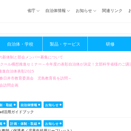
省庁
自治体情報
お知らせ
関連リンク
自治体・学校
製品・サービス
研修
会の新体制と部会メンバー募集について
GIGAスクール構想推進セミナー～今年度の表彰自治体が決定！文部科学省様のご
進自治体表彰2025
～春日井市教育委員会 児島教育長を訪問～
会訪問企画
制・取組
自治体情報
お知らせ
ad活用ガイドブック
報
計画・体制・取組
お知らせ
（教師／保護者／児童生徒用リーフレット）