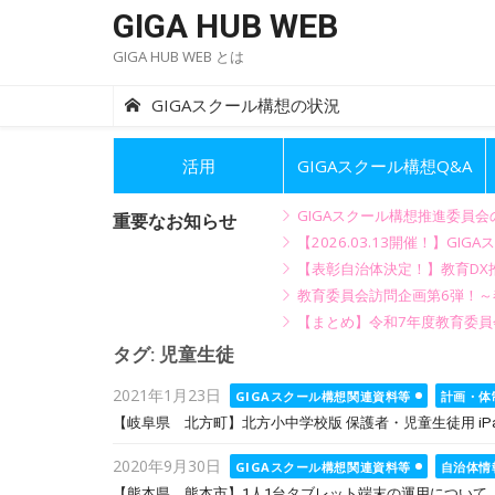
Skip
GIGA HUB WEB
to
GIGA HUB WEB とは
content
GIGAスクール構想の状況
活用
GIGAスクール構想Q&A
GIGAスクール構想推進委員
重要なお知らせ
【2026.03.13開催！】
【表彰自治体決定！】教育DX推
教育委員会訪問企画第6弾！
【まとめ】令和7年度教育委員
タグ:
児童生徒
Posted
2021年1月23日
GIGAスクール構想関連資料等
計画・体
on
【岐阜県 北方町】北方小中学校版 保護者・児童生徒用 iP
Posted
2020年9月30日
GIGAスクール構想関連資料等
自治体情
on
【熊本県 熊本市】1人1台タブレット端末の運用について