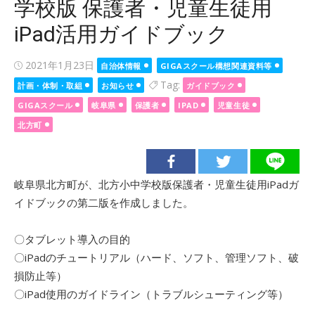
学校版 保護者・児童生徒用
iPad活用ガイドブック
Posted
2021年1月23日
自治体情報
GIGAスクール構想関連資料等
on
Tag:
計画・体制・取組
お知らせ
ガイドブック
GIGAスクール
岐阜県
保護者
IPAD
児童生徒
北方町
岐阜県北方町が、北方小中学校版保護者・児童生徒用iPadガ
イドブックの第二版を作成しました。
〇タブレット導入の目的
〇iPadのチュートリアル（ハード、ソフト、管理ソフト、破
損防止等）
〇iPad使用のガイドライン（トラブルシューティング等）