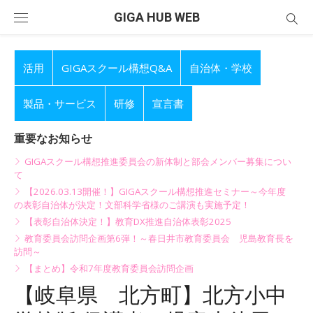
Skip
GIGA HUB WEB
to
content
活用
GIGAスクール構想Q&A
自治体・学校
製品・サービス
研修
宣言書
重要なお知らせ
GIGAスクール構想推進委員会の新体制と部会メンバー募集につい
て
【2026.03.13開催！】GIGAスクール構想推進セミナー～今年度
の表彰自治体が決定！文部科学省様のご講演も実施予定！
【表彰自治体決定！】教育DX推進自治体表彰2025
教育委員会訪問企画第6弾！～春日井市教育委員会 児島教育長を
訪問～
【まとめ】令和7年度教育委員会訪問企画
【岐阜県 北方町】北方小中