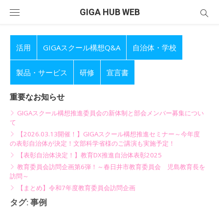
Skip
GIGA HUB WEB
to
content
活用
GIGAスクール構想Q&A
自治体・学校
製品・サービス
研修
宣言書
重要なお知らせ
GIGAスクール構想推進委員会の新体制と部会メンバー募集につい
て
【2026.03.13開催！】GIGAスクール構想推進セミナー～今年度
の表彰自治体が決定！文部科学省様のご講演も実施予定！
【表彰自治体決定！】教育DX推進自治体表彰2025
教育委員会訪問企画第6弾！～春日井市教育委員会 児島教育長を
訪問～
【まとめ】令和7年度教育委員会訪問企画
タグ:
事例