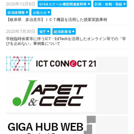
Posted
2020年12月8日
GIGAスクール構想関連資料等
計画・体制・取組
on
自治体情報
お知らせ
【岐阜県 多治見市】ＩＣＴ機器を活用した授業実践事例
Posted
2020年7月30日
省庁
経済産業省
on
学校臨時休業等に伴うICT・EdTechを活用したオンライン等での「学
びを止めない」事例集について