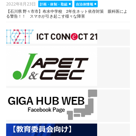
Posted
2022年8月23日
計画・体制・取組
自治体情報
on
【石川県 野々市市】布水中学校 2年生ネット依存対策 眼科医によ
る警告！！ スマホが引き起こす様々な障害