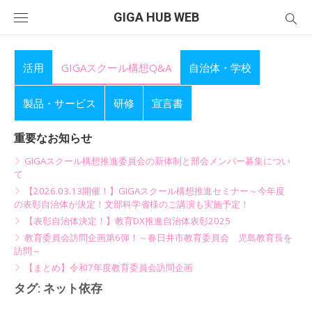
Skip
GIGA HUB WEB
to
content
活用
GIGAスクール構想Q&A
自治体・学校
製品・サービス
研修
宣言書
重要なお知らせ
GIGAスクール構想推進委員会の新体制と部会メンバー募集につい
て
【2026.03.13開催！】GIGAスクール構想推進セミナー～今年度
の表彰自治体が決定！文部科学省様のご講演も実施予定！
【表彰自治体決定！】教育DX推進自治体表彰2025
教育委員会訪問企画第6弾！～春日井市教育委員会 児島教育長を
訪問～
【まとめ】令和7年度教育委員会訪問企画
タグ:
ネット依存