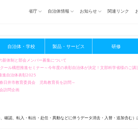
省庁
自治体情報
お知らせ
関連リンク
自治体・学校
製品・サービス
研修
会の新体制と部会メンバー募集について
GIGAスクール構想推進セミナー～今年度の表彰自治体が決定！文部科学省様のご
進自治体表彰2025
～春日井市教育委員会 児島教育長を訪問～
会訪問企画
持、確認、転入・転出・赴任・異動などに伴うデータ消去・入替・追加含む）