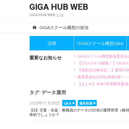
Skip
GIGA HUB WEB
to
GIGA HUB WEB とは
content
GIGAスクール構想の状況
活用
GIGAスクール構想Q&A
GIGAスクール構想推進委員
重要なお知らせ
【2026.03.13開催！】
【表彰自治体決定！】教育DX推
教育委員会訪問企画第6弾！
【まとめ】令和7年度教育委員
タグ:
データ運用
Posted
2020年11月30日
Q&A
運用段階
on
【Q】児童・生徒・教職員のデータの日頃の運用管理（維
率的でしょうか？