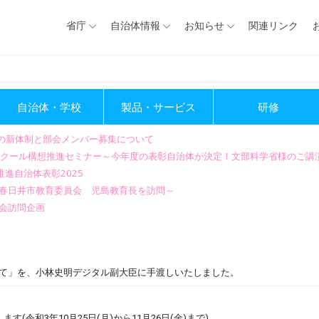
省庁
自治体情報
お知らせ
関連リンク
自治体・学校
製品・サービス
研修
会の新体制と部会メンバー募集について
GIGAスクール構想推進セミナー～今年度の表彰自治体が決定！文部科学省様のご
進自治体表彰2025
～春日井市教育委員会 児島教育長を訪問～
会訪問企画
いて」を、小林史明デジタル副大臣に手渡しいたしました。
令和3年10月25日(月)から11月26日(金)まで)