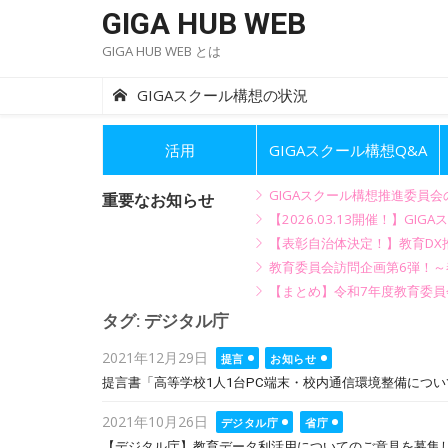
Skip
GIGA HUB WEB
to
GIGA HUB WEB とは
content
GIGAスクール構想の状況
活用
GIGAスクール構想Q&A
GIGAスクール構想推進委員
重要なお知らせ
【2026.03.13開催！】
【表彰自治体決定！】教育DX推
教育委員会訪問企画第6弾！
【まとめ】令和7年度教育委員
タグ:
デジタル庁
Posted
2021年12月29日
提言
お知らせ
on
提言書「高等学校1人1台PC端末・校内通信環境整備につ
Posted
2021年10月26日
デジタル庁
省庁
on
【デジタル庁】教育データ利活用についてのご意見を募集します(