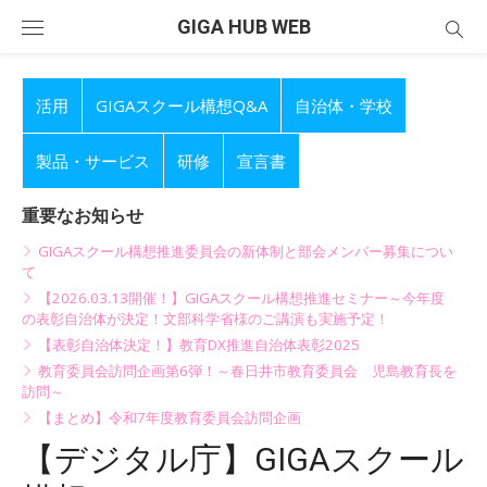
Skip
GIGA HUB WEB
to
content
活用
GIGAスクール構想Q&A
自治体・学校
製品・サービス
研修
宣言書
重要なお知らせ
GIGAスクール構想推進委員会の新体制と部会メンバー募集につい
て
【2026.03.13開催！】GIGAスクール構想推進セミナー～今年度
の表彰自治体が決定！文部科学省様のご講演も実施予定！
【表彰自治体決定！】教育DX推進自治体表彰2025
教育委員会訪問企画第6弾！～春日井市教育委員会 児島教育長を
訪問～
【まとめ】令和7年度教育委員会訪問企画
【デジタル庁】GIGAスクール