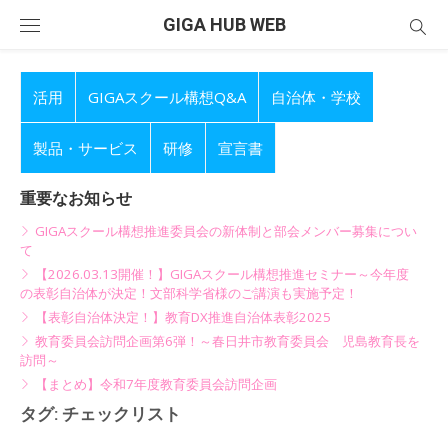
Skip
GIGA HUB WEB
to
content
活用
GIGAスクール構想Q&A
自治体・学校
製品・サービス
研修
宣言書
重要なお知らせ
GIGAスクール構想推進委員会の新体制と部会メンバー募集につい
て
【2026.03.13開催！】GIGAスクール構想推進セミナー～今年度
の表彰自治体が決定！文部科学省様のご講演も実施予定！
【表彰自治体決定！】教育DX推進自治体表彰2025
教育委員会訪問企画第6弾！～春日井市教育委員会 児島教育長を
訪問～
【まとめ】令和7年度教育委員会訪問企画
タグ:
チェックリスト