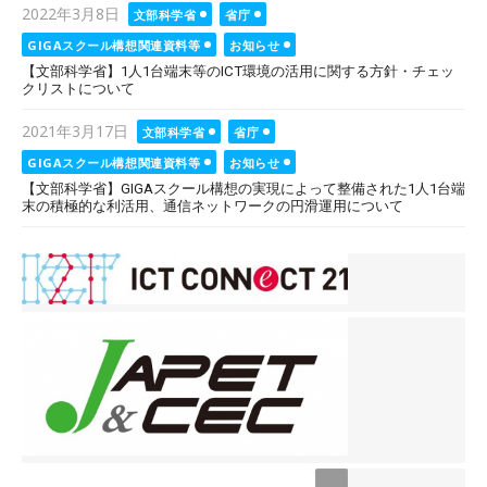
Posted
2022年3月8日
文部科学省
省庁
on
GIGAスクール構想関連資料等
お知らせ
【文部科学省】1人1台端末等のICT環境の活用に関する方針・チェッ
クリストについて
Posted
2021年3月17日
文部科学省
省庁
on
GIGAスクール構想関連資料等
お知らせ
【文部科学省】GIGAスクール構想の実現によって整備された1人1台端
末の積極的な利活用、通信ネットワークの円滑運用について