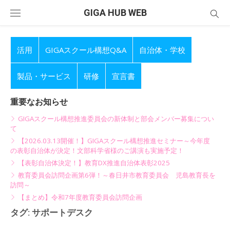
Skip
GIGA HUB WEB
to
content
活用
GIGAスクール構想Q&A
自治体・学校
製品・サービス
研修
宣言書
重要なお知らせ
GIGAスクール構想推進委員会の新体制と部会メンバー募集につい
て
【2026.03.13開催！】GIGAスクール構想推進セミナー～今年度
の表彰自治体が決定！文部科学省様のご講演も実施予定！
【表彰自治体決定！】教育DX推進自治体表彰2025
教育委員会訪問企画第6弾！～春日井市教育委員会 児島教育長を
訪問～
【まとめ】令和7年度教育委員会訪問企画
タグ:
サポートデスク