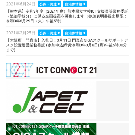
Posted
2021年6月24日
公募・調達
自治体情報
on
【熊本県】令和3年度（2021年度）熊本県立学校ICT支援員等業務委託
（追加学校分）に係る企画提案を募集します（参加表明書提出期限：
令和3年6月29日（火）午後5時）
Posted
2021年2月25日
公募・調達
自治体情報
on
【大阪府 門真市】入札日：3月11日 門真市GIGAスクールサポートデ
スク設置運営業務委託 (参加申込締切:令和3年3月8日(月)午後5時30分
まで)