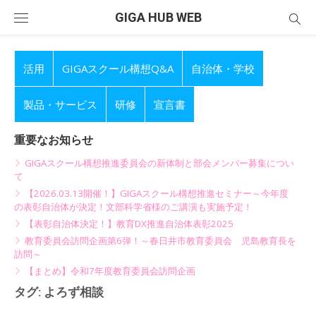
Skip
GIGA HUB WEB
to
content
活用
GIGAスクール構想Q&A
自治体・学校
製品・サービス
研修
宣言書
重要なお知らせ
GIGAスクール構想推進委員会の新体制と部会メンバー募集につい
て
【2026.03.13開催！】GIGAスクール構想推進セミナー～今年度
の表彰自治体が決定！文部科学省様のご講演も実施予定！
【表彰自治体決定！】教育DX推進自治体表彰2025
教育委員会訪問企画第6弾！～春日井市教育委員会 児島教育長を
訪問～
【まとめ】令和7年度教育委員会訪問企画
タグ:
よろず相談