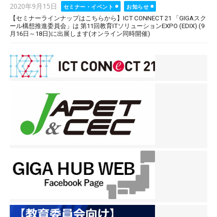
Posted
2020年9月15日
セミナー・イベント
お知らせ
on
【セミナーラインナップはこちらから】ICT CONNECT 21 「GIGAスク
ール構想推進委員会」は 第11回教育ITソリューションEXPO (EDIX) (9
月16日～18日)に出展します(オンライン同時開催)