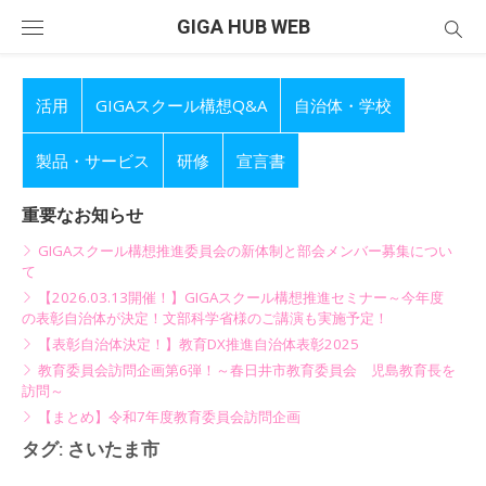
Skip
GIGA HUB WEB
to
content
活用
GIGAスクール構想Q&A
自治体・学校
製品・サービス
研修
宣言書
重要なお知らせ
GIGAスクール構想推進委員会の新体制と部会メンバー募集につい
て
【2026.03.13開催！】GIGAスクール構想推進セミナー～今年度
の表彰自治体が決定！文部科学省様のご講演も実施予定！
【表彰自治体決定！】教育DX推進自治体表彰2025
教育委員会訪問企画第6弾！～春日井市教育委員会 児島教育長を
訪問～
【まとめ】令和7年度教育委員会訪問企画
タグ:
さいたま市