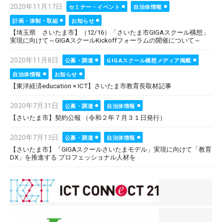
Posted
2020年11月17日
セミナー・イベント
自治体情報
on
計画・体制・取組
お知らせ
【埼玉県 さいたま市】（12/16）「さいたま市GIGAスクール構想」
実現に向けて～GIGAスクールKickoffフォーラムの開催について～
Posted
2020年11月8日
公募・調達
GIGAスクール構想メディア掲載
on
自治体情報
お知らせ
【東洋経済education × ICT】さいたま市教育長取材記事
Posted
2020年7月31日
公募・調達
自治体情報
on
【さいたま市】契約公報 （令和２年７月３１日発行）
Posted
2020年7月13日
公募・調達
自治体情報
on
【さいたま市】「GIGAスクールさいたまモデル」実現に向けて「教育
DX」を推進する プロフェッショナル人材を