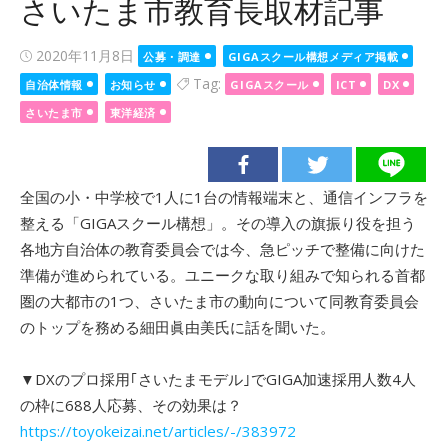
さいたま市教育長取材記事
Posted
2020年11月8日
公募・調達
GIGAスクール構想メディア掲載
on
Tag:
自治体情報
お知らせ
GIGAスクール
ICT
DX
さいたま市
東洋経済
全国の小・中学校で1人に1台の情報端末と、通信インフラを
整える「GIGAスクール構想」。その導入の旗振り役を担う
各地方自治体の教育委員会では今、急ピッチで整備に向けた
準備が進められている。ユニークな取り組みで知られる首都
圏の大都市の1つ、さいたま市の動向について同教育委員会
のトップを務める細田眞由美氏に話を聞いた。
▼DXのプロ採用｢さいたまモデル｣でGIGA加速採用人数4人
の枠に688人応募、その効果は？
https://toyokeizai.net/articles/-/383972