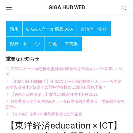
Skip
GIGA HUB WEB
to
content
活用
GIGAスクール構想Q&A
自治体・学校
製品・サービス
研修
宣言書
重要なお知らせ
GIGAスクール構想推進委員会の新体制と部会メンバー募集につい
て
【2026.03.13開催！】GIGAスクール構想推進セミナー～今年度
の表彰自治体が決定！文部科学省様のご講演も実施予定！
【表彰自治体決定！】教育DX推進自治体表彰2025
教育委員会訪問企画第6弾！～春日井市教育委員会 児島教育長を
訪問～
【まとめ】令和7年度教育委員会訪問企画
【東洋経済education × ICT】