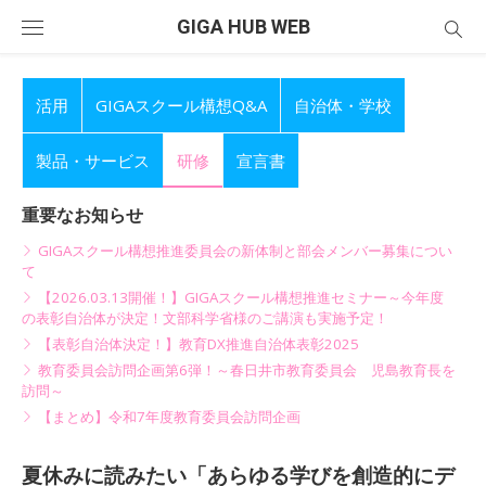
Skip
GIGA HUB WEB
to
content
活用
GIGAスクール構想Q&A
自治体・学校
製品・サービス
研修
宣言書
重要なお知らせ
GIGAスクール構想推進委員会の新体制と部会メンバー募集につい
て
【2026.03.13開催！】GIGAスクール構想推進セミナー～今年度
の表彰自治体が決定！文部科学省様のご講演も実施予定！
【表彰自治体決定！】教育DX推進自治体表彰2025
教育委員会訪問企画第6弾！～春日井市教育委員会 児島教育長を
訪問～
【まとめ】令和7年度教育委員会訪問企画
夏休みに読みたい「あらゆる学びを創造的にデ