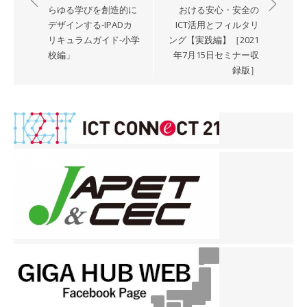
ナ
らゆる学びを創造的に
おける安心・安全の
デザインする-IPADカ
ICT活用とフィルタリ
ビ
リキュラムガイド-小学
ング【実践編】［2021
ゲ
校編」
年7月15日セミナー収
ー
録版］
シ
ョ
ン