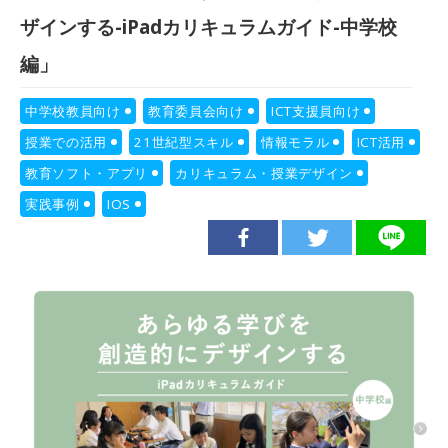
ザインする-iPadカリキュラムガイド-中学校
編」
中学校教員向け
教育委員会向け
ICT支援員向け
授業での活用
21世紀型スキル
情報モラル
ICT活用
教育ソフト・アプリ
カリキュラム・授業デザイン
実践事例
IOS