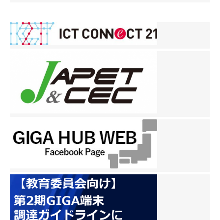
ー
シ
ョ
ン