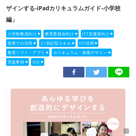
ザインする-iPadカリキュラムガイド-小学校
編」
小学校教員向け
教育委員会向け
ICT支援員向け
授業での活用
21世紀型スキル
ICT活用
教育ソフト・アプリ
カリキュラム・授業デザイン
実践事例
IOS