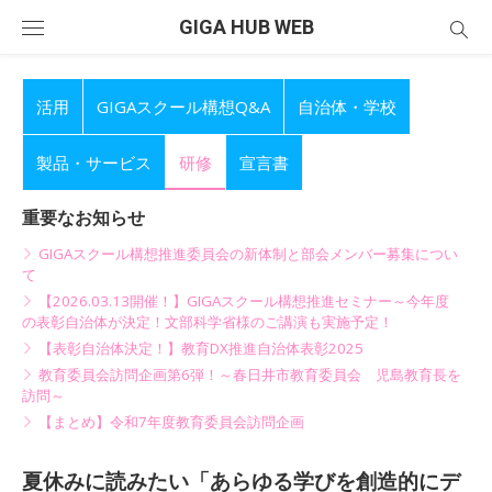
Skip
GIGA HUB WEB
to
content
活用
GIGAスクール構想Q&A
自治体・学校
製品・サービス
研修
宣言書
重要なお知らせ
GIGAスクール構想推進委員会の新体制と部会メンバー募集につい
て
【2026.03.13開催！】GIGAスクール構想推進セミナー～今年度
の表彰自治体が決定！文部科学省様のご講演も実施予定！
【表彰自治体決定！】教育DX推進自治体表彰2025
教育委員会訪問企画第6弾！～春日井市教育委員会 児島教育長を
訪問～
【まとめ】令和7年度教育委員会訪問企画
夏休みに読みたい「あらゆる学びを創造的にデ