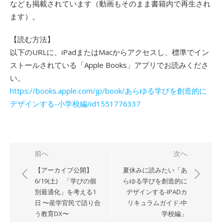
なども掲載されています（動画もそのまま書籍内で再生され
ます）。
【読む方法】
以下のURLに、iPadまたはMacからアクセスし、標準でイン
ストールされている「Apple Books」アプリでお読みくださ
い。
https://books.apple.com/jp/book/あらゆる学びを創造的に
デザインする-小学校編/id1551776337
投
前へ
次へ
稿
【アーカイブ公開】
夏休みに読みたい「あ
ナ
6/19(土) 「学びの個
らゆる学びを創造的に
別最適化」を考える1
デザインする-IPADカ
ビ
日 〜産学官民で語り合
リキュラムガイド-中
ゲ
う教育DX〜
学校編」