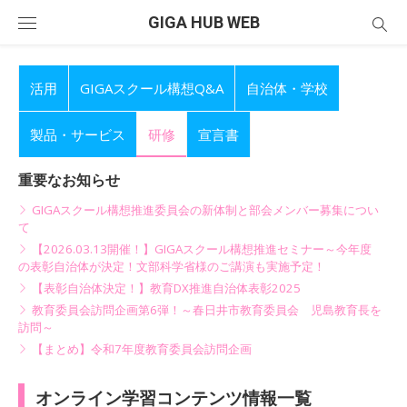
Skip
GIGA HUB WEB
to
content
活用
GIGAスクール構想Q&A
自治体・学校
製品・サービス
研修
宣言書
重要なお知らせ
GIGAスクール構想推進委員会の新体制と部会メンバー募集につい
て
【2026.03.13開催！】GIGAスクール構想推進セミナー～今年度
の表彰自治体が決定！文部科学省様のご講演も実施予定！
【表彰自治体決定！】教育DX推進自治体表彰2025
教育委員会訪問企画第6弾！～春日井市教育委員会 児島教育長を
訪問～
【まとめ】令和7年度教育委員会訪問企画
オンライン学習コンテンツ情報一覧