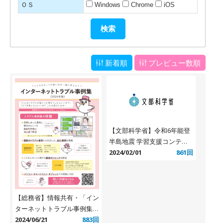
ＯＳ
Windows
Chrome
iOS
新着順
プレビュー数順
【文部科学省】令和6年能登
半島地震 学習支援コンテン
ツ等
2024/02/01
861回
【総務省】情報共有・「イン
ターネットトラブル事例集
（2024年版）」
2024/06/21
883回