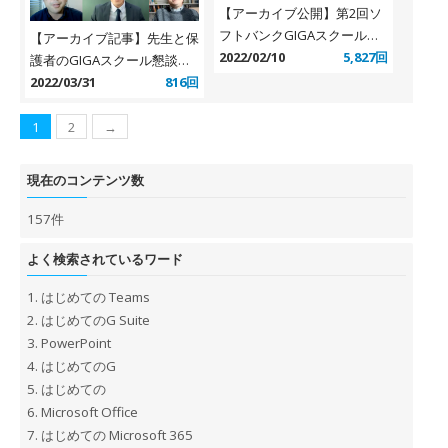
【アーカイブ公開】第2回ソ
フトバンクGIGAスクールサ
【アーカイブ記事】先生と保
ミット（2022年1月22日開
2022/02/10
5,827回
護者のGIGAスクール懇談会
催）
寄稿記事のご紹介
2022/03/31
816回
1
2
→
現在のコンテンツ数
157件
よく検索されているワード
1.
はじめての Teams
2.
はじめてのG Suite
3.
PowerPoint
4.
はじめてのG
5.
はじめての
6.
Microsoft Office
7.
はじめての Microsoft 365