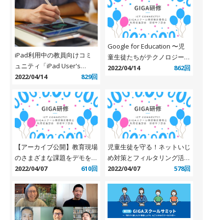
Google for Education 〜児
iPad利用中の教員向けコミ
童生徒たちがテクノロジーを
ュニティ「iPad User's
安全に、かつ最大限に活用で
2022/04/14
862回
Salon」開設
2022/04/14
829回
きるようになるためのプログ
ラム〜
【アーカイブ公開】教育現場
児童生徒を守る！ネットいじ
のさまざまな課題をデモを交
め対策とフィルタリング活用
えてご紹介！ ～誹謗中傷や
2022/04/07
610回
方法 【兵庫県立大学 竹内和
2022/04/07
578回
深夜利用から子どもを守ろう
雄准教授 登壇】
～（デジタルアーツ社）