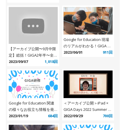
Google for Education 現場
のリアルがわかる！GIGA ス
【アーカイブ公開〜9月中限
クール構想実現の姿＜
2023/06/01
911回
定】総括！GIGA2年半〜全国
YouTube プレイリスト＞
で起こった学びの大改革を語
2023/09/07
1,018回
り合おう〜
＜アーカイブ公開＞iPad ×
Google for Education 関連
GIGA Days 2022 Summer 全
の様々なお役立ち情報を発信
8セッション公開
2022/09/29
700回
「G-Apps.jp 公
2023/01/19
684回
式 Facebook」