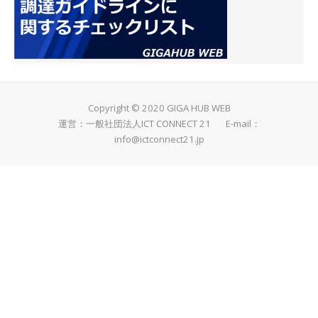
Copyright © 2020 GIGA HUB WEB
運営：一般社団法人ICT CONNECT 21 E-mail：
info@ictconnect21.jp