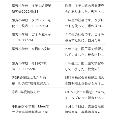
ています。
についてまとめたものを発
醸芳小学校 ４年１組授業
昨日、４年１組の授業研究
表する練習をしていまし
研究会2022/8/31
会がありました。教科・単
た。これは、学習発表会で
元は、先日の４年２組と同
醸芳小学校 タブレットを
５年生の社会です。タブレ
行うものなのかな？提示す
じ国語科「よりよい対話の
使って発表 2022/7/14
ットを使って、米作りの一
る資料など準備しているよ
仕方を考えよう」です。姉
年間を発表しています。う
うです。いい発表ができる
醸芳小学校 ゴミを減らそ
４年生の社会です。ゴミを
と弟の役となってロールプ
むうむ、なるほど。農家の
といいですね。
う 2022/7/4
減らすために、自分たちに
レイを行い、その様子をタ
人たちは、大変な仕事を一
できることは何かを考え、
ブレットで撮影し、あとで
醸芳小学校 今日の2校時
６年生は、図工室で学習を
年中行っているんだね。日
ロイロノートで共有してい
みんなで話し方の確認をし
していました。校舎内外の
本のおいしいお米に感謝！
ます。長文も入力できるよ
ます。「こんな気持ちで話
写真をもとにスケッチを
醸芳小学校 今日の2校
６年生は、図工室で学習を
うになりました。
しました」「こんな感じに
し、彩色をしていきます。
時 2022/5/20
していました。校舎内外の
聞こえました」と、よりよ
さすが６年生は、立体感の
写真をもとにスケッチを
い対話の方法について、意
(PDF)企業版ふるさと納
旭計器株式会社福島工場の
あるスケッチができるんで
し、彩色をしていきます。
見を出し合いました。
税 町のICT教育充実のた
菅野明浩工場長が１月 8 日
すね。上手ですね。ここで
さすが６年生は、立体感の
めに（広報こおり ２０２
に役場を訪れ、髙橋町長に
もタブレットが大活躍で
令和3年度施政方針
GIGAスクール構想について
あるスケッチができるんで
１年２月号）
企業版ふるさと納税として
す。
は、タブレット端末やネッ
すね。上手ですね。ここで
目録が手渡されました。菅
トワーク環境整備が他市町
もタブレットが大活躍で
半田醸芳小学校 Meetで
２月１７日は、児童会活動
野工場長は「未来ある子ど
に先駆けて先月末までに完
す。
の児童会活動報告会に向け
報告会を、各委員長さんが
もたちのために有効活用し