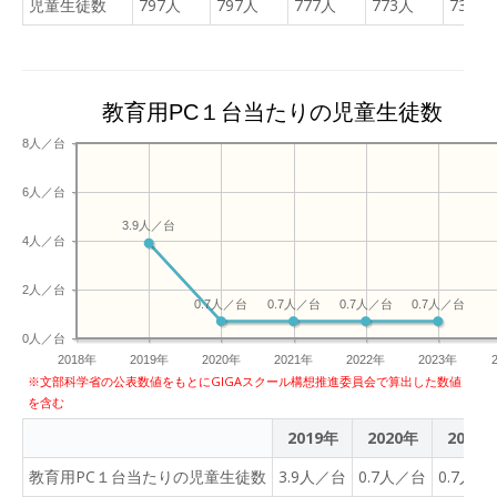
児童生徒数
797人
797人
777人
773人
732人
教育用PC１台当たりの児童生徒数
8人／台
6人／台
3.9人／台
4人／台
2人／台
0.7人／台
0.7人／台
0.7人／台
0.7人／台
0人／台
2018年
2019年
2020年
2021年
2022年
2023年
※文部科学省の公表数値をもとにGIGAスクール構想推進委員会で算出した数値
を含む
2019年
2020年
2021
教育用PC１台当たりの児童生徒数
3.9人／台
0.7人／台
0.7人／