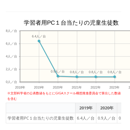
学習者用PC１台当たりの児童生徒数
8人／台
6.4人／台
6人／台
4人／台
2人／台
0.9人／台
0.8人／台
0.8人／台
0.8人／台
0人／台
2018年
2019年
2020年
2021年
2022年
2023年
※文部科学省の公表数値をもとにGIGAスクール構想推進委員会で算出した数値
を含む
2019年
2020年
202
学習者用PC１台当たりの児童生徒数
6.4人／台
0.9人／台
0.8