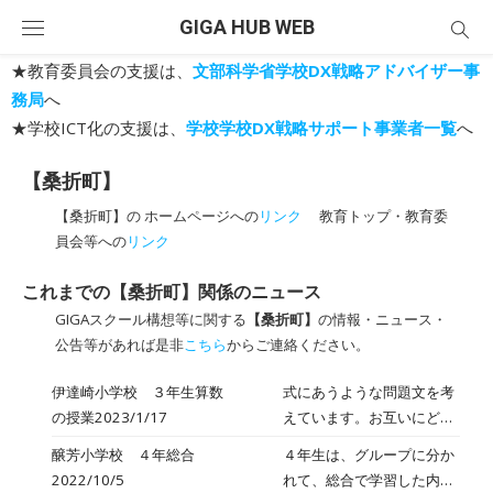
Skip
GIGA HUB WEB
to
content
★教育委員会の支援は、
文部科学省学校DX戦略アドバイザー事
務局
へ
★学校ICT化の支援は、
学校学校DX戦略サポート事業者一覧
へ
【桑折町】
【桑折町】の ホームページへの
リンク
教育トップ・教育委
員会等への
リンク
これまでの【桑折町】関係のニュース
GIGAスクール構想等に関する
【桑折町】
の情報・ニュース・
公告等があれば是非
こちら
からご連絡ください。
伊達崎小学校 ３年生算数
式にあうような問題文を考
の授業2023/1/17
えています。お互いにどん
な問題をつくったか分かる
醸芳小学校 ４年総合
４年生は、グループに分か
ようにロイロノートを使っ
2022/10/5
れて、総合で学習した内容