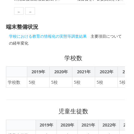
了したところであり、今
て
Meetを使って行う予定で
てほしい」と話し、髙橋町
後、ICT教育を本格的に実
←
→
す。そこで、自分のアカウ
長が「GIGAスクール構想を
施してまいります。
ントでMeetに参加する方法
もとに、まさにICT化を進
端末整備状況
を、教頭先生から教わりま
めているところ。時期を得
した。さすが現代人、それ
た支援に感謝申し上げる」
学校における教育の情報化の実態等調査結果
主要項目について
ほど困ることなく入ってい
とお礼を述べました。寄附
の経年変化
けるのですね。素晴らしい
金は、国の認定を受けた
対応力！ 当日は委員長が
「桑折っ子育成プロジェク
学校数
あちこちの教室にちらばっ
ト」に充てられ、小中学校
て行いますから、がんばっ
のタブレット端末の整備な
2019年
2020年
2021年
2022年
2023
てください。
どに活用されます。
学校数
5校
5校
5校
5校
5校
児童生徒数
2019年
2020年
2021年
2022年
202