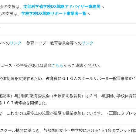
会の支援は、
文部科学省学校DX戦略アドバイザー事務局
へ
T化の支援は、
学校学校DX戦略サポート事業者一覧
へ
町
ジへの
リンク
教育トップ・教育委員会等への
リンク
ニュース・公告等があれば是非
こちら
からご連絡ください。
的体制面を支援するため、教育費にＧＩＧＡスクールサポーター配置事業87
定記事）与那国町教育委員会（田原伊明教育長）は３日、与那国小学校体育
るＩＣＴ研修会を開催した。
が これまで出席停止の児童が遠隔で授業参加しています。（正面にタブレ
GAスクール構想に基づき、与那国町立小・中学校における1人1台タブレット