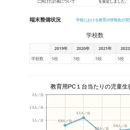
に向けた計画について
を策定しました。
端末整備状況
学校における教育の情報化の実
学校数
2019年
2020年
2021年
202
学校数
5校
5校
5校
5校
教育用PC１台当たりの児童生
2人／台
1.5人／台
1.1人／台
1人／台
0.8人／台
0.6人／台
0.5人／台