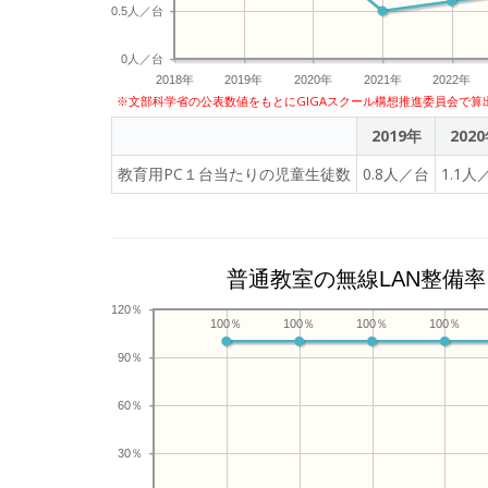
0.5人／台
0人／台
2018年
2019年
2020年
2021年
2022年
※文部科学省の公表数値をもとにGIGAスクール構想推進委員会で算
2019年
202
教育用PC１台当たりの児童生徒数
0.8人／台
1.1人
普通教室の無線LAN整備率
120％
100％
100％
100％
100％
90％
60％
30％