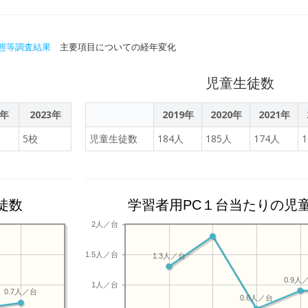
態等調査結果
主要項目についての経年変化
児童生徒数
2年
2023年
2019年
2020年
2021年
5校
児童生徒数
184人
185人
174人
徒数
学習者用PC１台当たりの児
2人／台
1.5人／台
1.3人／台
0.9人
1人／台
0.7人／台
0.6人／台