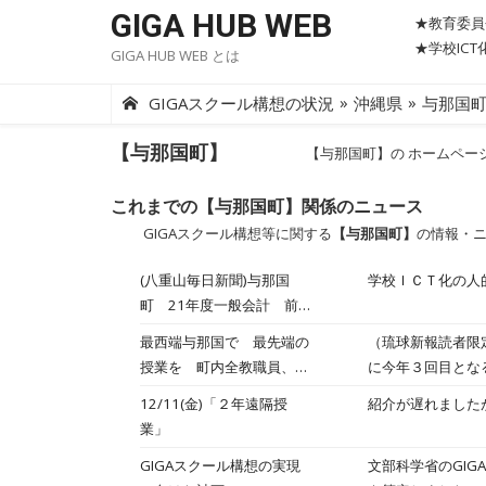
Skip
GIGA HUB WEB
★教育委員
to
★学校IC
GIGA HUB WEB とは
content
»
»
GIGAスクール構想の状況
沖縄県
与那国
【与那国町】
【与那国町】の ホームペー
これまでの【与那国町】関係のニュース
GIGAスクール構想等に関する
【与那国町】
の情報・
(八重山毎日新聞)与那国
学校ＩＣＴ化の人
町 21年度一般会計 前年
度比15％減
最西端与那国で 最先端の
（琉球新報読者限
授業を 町内全教職員、Ｉ
に今年３回目とな
ＣＴ研修
12/11(金)「２年遠隔授
紹介が遅れました
業」
GIGAスクール構想の実現
文部科学省のGI