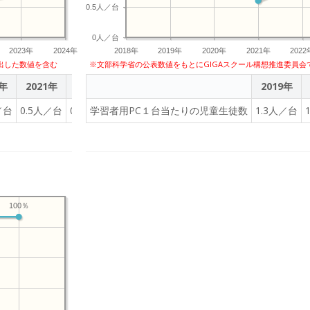
0.5人／台
0人／台
2023年
2024年
2018年
2019年
2020年
2021年
2022
出した数値を含む
※文部科学省の公表数値をもとにGIGAスクール構想推進委員会
0年
2021年
2022年
2023年
2019年
／台
0.5人／台
0.6人／台
学習者用PC１台当たりの児童生徒数
0.7人／台
1.3人／台
100％