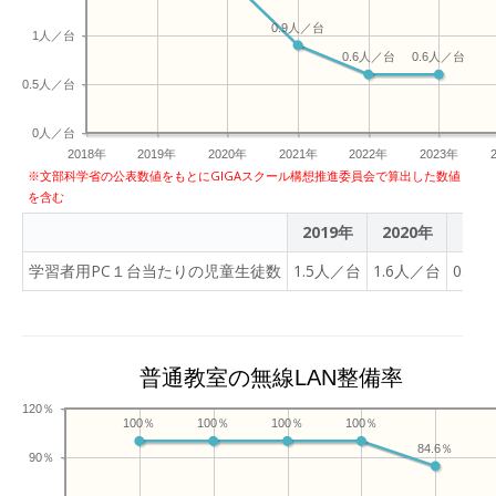
0.9人／台
1人／台
0.6人／台
0.6人／台
0.5人／台
0人／台
2018年
2019年
2020年
2021年
2022年
2023年
※文部科学省の公表数値をもとにGIGAスクール構想推進委員会で算出した数値
を含む
2019年
2020年
202
学習者用PC１台当たりの児童生徒数
1.5人／台
1.6人／台
0.9
普通教室の無線LAN整備率
120％
100％
100％
100％
100％
84.6％
90％