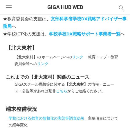
Skip
GIGA HUB WEB
to
content
★教育委員会の支援は、
文部科学省学校DX戦略アドバイザー事
務局
へ
★学校ICT化の支援は、
学校学校DX戦略サポート事業者一覧
へ
【北大東村】
【北大東村】の ホームページへの
リンク
教育トップ・教育
委員会等への
リンク
これまでの【北大東村】関係のニュース
GIGAスクール構想等に関する
【北大東村】
の情報・ニュー
ス・公告等があれば是非
こちら
からご連絡ください。
端末整備状況
学校における教育の情報化の実態等調査結果
主要項目について
の経年変化