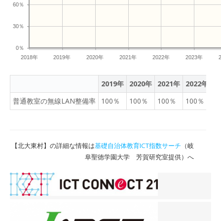
60％
30％
0％
2018年
2019年
2020年
2021年
2022年
2023年
2019年
2020年
2021年
2022年
2
普通教室の無線LAN整備率
100％
100％
100％
100％
8
【北大東村】の詳細な情報は
基礎自治体教育ICT指数サーチ
（岐
阜聖徳学園大学 芳賀研究室提供）へ