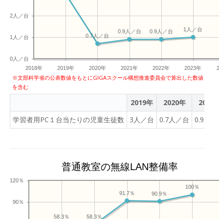
2人／台
1人／台
0.9人／台
0.9人／台
0.7人／台
1人／台
0人／台
2018年
2019年
2020年
2021年
2022年
2023年
※文部科学省の公表数値をもとにGIGAスクール構想推進委員会で算出した数値
を含む
2019年
2020年
2021
学習者用PC１台当たりの児童生徒数
3人／台
0.7人／台
0.9人
普通教室の無線LAN整備率
120％
100％
91.7％
90.9％
90％
58.3％
58.3％