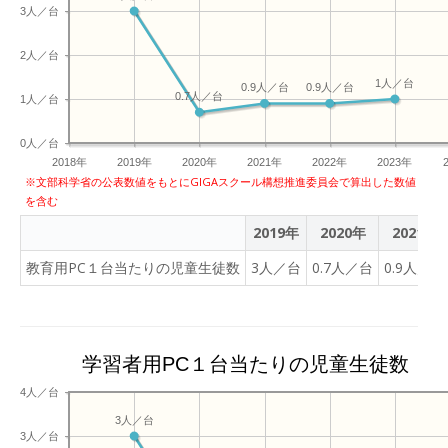
3人／台
2人／台
1人／台
0.9人／台
0.9人／台
0.7人／台
1人／台
0人／台
2018年
2019年
2020年
2021年
2022年
2023年
※文部科学省の公表数値をもとにGIGAスクール構想推進委員会で算出した数値
を含む
2019年
2020年
2021年
教育用PC１台当たりの児童生徒数
3人／台
0.7人／台
0.9人／台
学習者用PC１台当たりの児童生徒数
4人／台
3人／台
3人／台