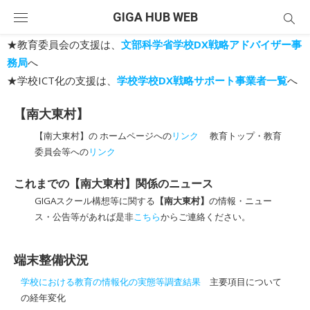
Skip
GIGA HUB WEB
to
content
★教育委員会の支援は、
文部科学省学校DX戦略アドバイザー事
務局
へ
★学校ICT化の支援は、
学校学校DX戦略サポート事業者一覧
へ
【南大東村】
【南大東村】の ホームページへの
リンク
教育トップ・教育
委員会等への
リンク
これまでの【南大東村】関係のニュース
GIGAスクール構想等に関する
【南大東村】
の情報・ニュー
ス・公告等があれば是非
こちら
からご連絡ください。
端末整備状況
学校における教育の情報化の実態等調査結果
主要項目について
の経年変化