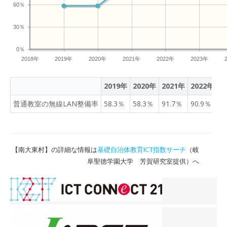
60％
30％
0％
2018年
2019年
2020年
2021年
2022年
2023年
2019年
2020年
2021年
2022年
2
普通教室の無線LAN整備率
58.3％
58.3％
91.7％
90.9％
1
【南大東村】の詳細な情報は
基礎自治体教育ICT指数サーチ
（岐
阜聖徳学園大学 芳賀研究室提供）へ