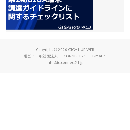
Copyright © 2020 GIGA HUB WEB
運営：一般社団法人ICT CONNECT 21 E-mail：
info@ictconnect21.jp