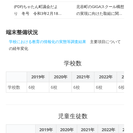
き、誠にありがとうござい
ですが・・・ 北玉っ子の良
(PDF)ちゃたん町議会だよ
北谷町のGIGAスクール構想
ました。 子どもたちが日頃
さをさらに引き出すため
り 冬号 令和3年2月18
の実現に向けた取組に関す
の学習成果を発揮しよう
に、先生方は、今日も授業
日発行
る質疑が掲載されています
と、一生懸命に課題に向き
研。本当に、頭が下がりま
（7ページ）。
合う姿をご覧いただけたこ
す。 特別活動の授業では、
端末整備状況
とと思います。 報告会を通
未来の自分に向かっ
して本校の取り組みへのご
学校における教育の情報化の実態等調査結果
主要項目について
て・・・ 自分の良さや中学
理解を深めていただけたこ
の経年変化
校で頑張りたいことを考え
とは、私たち教職員にとっ
伝え合っています。 国語で
ても大きな励みとなりまし
学校数
は、友達と協力してお話を
た。 ご来校いただいた皆様
つくっています。 子どもた
に心より感謝申し上げま
2019年
2020年
2021年
2022年
2023
ちの生き生きとした表情。
す。引き続き、温かいご支
先生方の頑張りが児童にも
学校数
6校
6校
6校
6校
6校
援とご協力をよろしくお願
しっかり伝わっているね。
い申し上げます。
北玉っ子の先生もすごい
ぞ。
児童生徒数
2019年
2020年
2021年
2022年
202