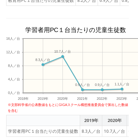
教育用PC１台当たりの児童生徒数
8.2人／台
6.9人／台
0.8人／
学習者用PC１台当たりの児童生徒数
16人／台
10.7人／台
12人／台
8.3人／台
8人／台
4人／台
1.1人／台
0.9人／台
0.9人／台
0人／台
2018年
2019年
2020年
2021年
2022年
2023年
※文部科学省の公表数値をもとにGIGAスクール構想推進委員会で算出した数値
を含む
2019年
2020年
20
学習者用PC１台当たりの児童生徒数
8.3人／台
10.7人／台
0.9