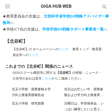
Skip
GIGA HUB WEB
to
content
★教育委員会の支援は、
文部科学省学校DX戦略アドバイザー事
務局
へ
★学校ICT化の支援は、
学校学校DX戦略サポート事業者一覧
へ
【北谷町】
【北谷町】の ホームページへの
リンク
教育トップ・教育委
員会等への
リンク
これまでの【北谷町】関係のニュース
GIGAスクール構想等に関する
【北谷町】
の情報・ニュース・
公告等があれば是非
こちら
からご連絡ください。
北玉小学校 授業参観＆学
先日はお忙しい中、授業参
力向上推進実践報告会
観および学力向上推進実践
報告会に多くの保護者・地
北玉小学校 研究授業
日曜日は、学習発表会。 い
域の皆様にご来校いただ
っぱい練習したいと思うの