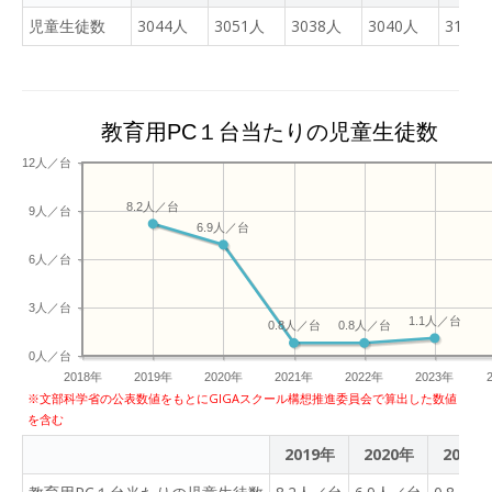
児童生徒数
3044人
3051人
3038人
3040人
3136
教育用PC１台当たりの児童生徒数
12人／台
8.2人／台
9人／台
6.9人／台
6人／台
3人／台
1.1人／台
0.8人／台
0.8人／台
0人／台
2018年
2019年
2020年
2021年
2022年
2023年
※文部科学省の公表数値をもとにGIGAスクール構想推進委員会で算出した数値
を含む
2019年
2020年
2021