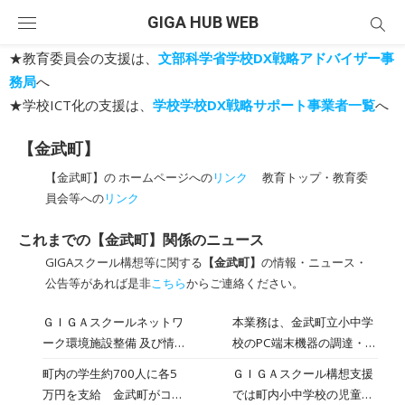
Skip
GIGA HUB WEB
to
content
★教育委員会の支援は、
文部科学省学校DX戦略アドバイザー事
務局
へ
★学校ICT化の支援は、
学校学校DX戦略サポート事業者一覧
へ
【金武町】
【金武町】の ホームページへの
リンク
教育トップ・教育委
員会等への
リンク
これまでの【金武町】関係のニュース
GIGAスクール構想等に関する
【金武町】
の情報・ニュース・
公告等があれば是非
こちら
からご連絡ください。
ＧＩＧＡスクールネットワ
本業務は、金武町立小中学
ーク環境施設整備 及び情報
校のPC端末機器の調達・配
端末機器備品購入事業に係
備及びNW機器やPC充電保
町内の学生約700人に各5
ＧＩＧＡスクール構想支援
る公募型プロポーザルの実
管庫の調達・設置・設定・
万円を支給 金武町がコロ
では町内小中学校の児童生