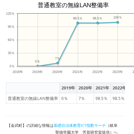
普通教室の無線LAN整備率
120％
100％
98.5％
98.5％
90％
60％
30％
7％
0％
0％
2018年
2019年
2020年
2021年
2022年
2023年
2019年
2020年
2021年
2022年
2
普通教室の無線LAN整備率
0％
7％
98.5％
98.5％
1
【金武町】の詳細な情報は
基礎自治体教育ICT指数サーチ
（岐阜
聖徳学園大学 芳賀研究室提供）へ