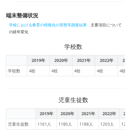
施について(参加意思表
校内LAN設置を行うもので
ナ対策
徒全員分のタブレット購入
ある。またセンター設備(教
費、ネット環境の整備費な
育委員会含む)のNW・サー
端末整備状況
どに１億４４７８万円を計
バ機器類の調達・設定・設
上した。
学校における教育の情報化の実態等調査結果
主要項目について
置も実施する。
の経年変化
学校数
2019年
2020年
2021年
2022年
2023
学校数
4校
4校
4校
4校
4校
児童生徒数
2019年
2020年
2021年
2022年
202
児童生徒数
1161人
1180人
1188人
1203人
1202