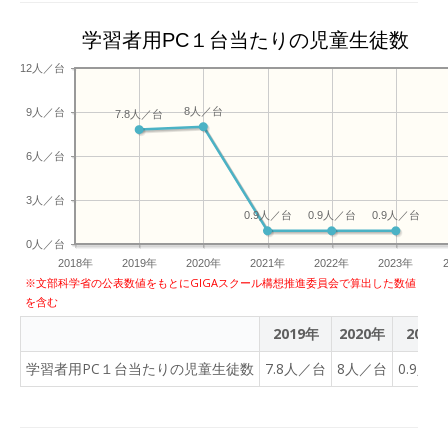
学習者用PC１台当たりの児童生徒数
12人／台
8人／台
9人／台
7.8人／台
6人／台
3人／台
0.9人／台
0.9人／台
0.9人／台
0人／台
2018年
2019年
2020年
2021年
2022年
2023年
※文部科学省の公表数値をもとにGIGAスクール構想推進委員会で算出した数値
を含む
2019年
2020年
2021
学習者用PC１台当たりの児童生徒数
7.8人／台
8人／台
0.9人