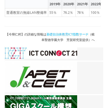
2019年
2020年
2021年
2022年
2
普通教室の無線LAN整備率
55％
76.2％
78％
100％
1
【今帰仁村】の詳細な情報は
基礎自治体教育ICT指数サーチ
（岐
阜聖徳学園大学 芳賀研究室提供）へ