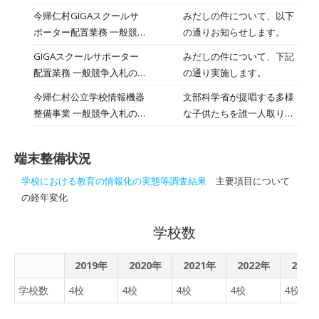
は「生徒質問紙」と「理
DX（情報化）に向けて～
らき～わくわくDXに向けて
今帰仁村GIGAスクールサ
みだしの件について、以下
科」の調査を、情報端末を
～」を実施しました。 4校
ポーター配置業務 一般競争
の通りお知らせします。
活用したCBT（Computer
時は1年生を対象に、5校時
入札の中止について
Based Testing：コンピュ
GIGAスクールサポーター
みだしの件について、下記
は全学年を対象としたオン
ータを利用したテスト）形
配置業務 一般競争入札の実
の通り実施します。
ライン形式で行いました。
式で実施しました。 生徒た
施について
1年生にとっては中学校で
今帰仁村公立学校情報機器
文部科学省が提唱する多様
ちは一人一人が
の初めてのChromebook活
整備事業 一般競争入札の実
な子供たちを誰一人取り残
Chromebookを操作し、真
用ということで、 IDカード
施について
すことなく、子供たち一人
剣な表情で設問に取り組ん
や端末の管理方法、
一人に公正に個別最適化さ
でいました。 木曜日は「国
Googleアカウントの取り
端末整備状況
れ、資質・能力を一層確実
語」と「数学」の紙による
扱い、ログイン・ログアウ
に育成できる「GIGAスクー
調査が行われ、こちらも集
学校における教育の情報化の実態等調査結果
主要項目について
トの基本、そしてタイピン
ル構想」の実現に向けて児
中した雰囲気の中、全員が
の経年変化
グ練習の方法など、今後の
童生徒一人一台の端末等を
静かに問題に向き合ってい
学びに必要な情報を確認し
村内の小中学校へ整備す
学校数
ました。 今後の学びに活か
ました。 特に「Google
る。
される大切な調査です。生
Chat」や「情報モラル」に
徒たちは日頃の授業で培っ
2019年
2020年
2021年
2022年
2023
関する説明では、正しい使
た力を発揮しようと、最後
い方が未来の自分たちを守
学校数
4校
4校
4校
4校
4校
まで一生懸命に取り組んで
ることにつながると理解し
いました。