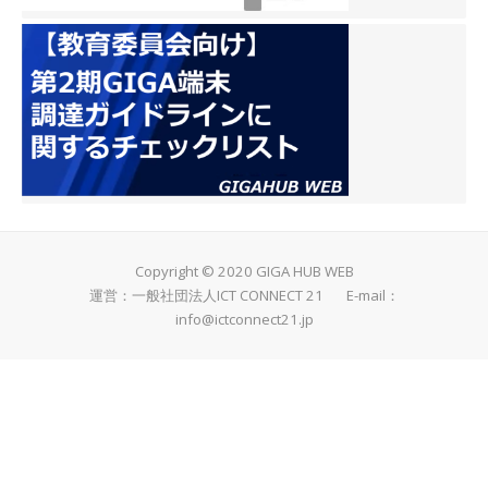
Copyright © 2020 GIGA HUB WEB
運営：一般社団法人ICT CONNECT 21 E-mail：
info@ictconnect21.jp