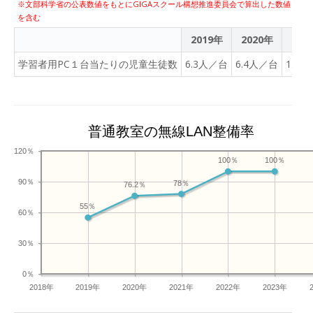
※文部科学省の公表数値をもとにGIGAスクール構想推進委員会で算出した数値
を含む
2019年
2020年
202
学習者用PC１台当たりの児童生徒数
6.3人／台
6.4人／台
1.2
普通教室の無線LAN整備率
120％
100％
100％
90％
78％
76.2％
55％
60％
30％
0％
2018年
2019年
2020年
2021年
2022年
2023年