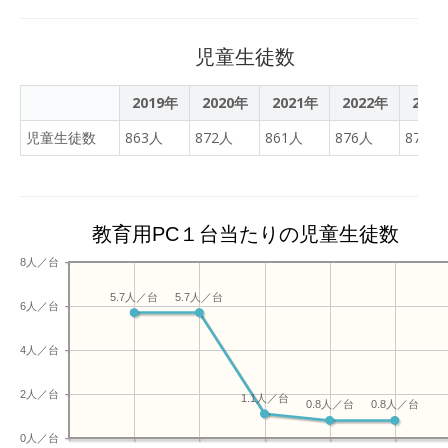
てくれました。 担任の先生
が作成した「学級スペー
ス」を使って、 クラス全体
児童生徒数
でGoogleチャットを体
験。 実際に「しりとり」や
2019年
2020年
2021年
2022年
202
意見交換を行いながら、楽
児童生徒数
863人
872人
861人
876人
874人
しくチャットの基本操作を
学びました。 5校時は全校
生徒が各教室にてオンライ
ンでつながり、 「なぜ
Chromebookが学校に導入
教育用PC１台当たりの児童生徒数
されたのか」 「情報モラル
8人／台
と情報リテラシーの違い」
「生成AIの使い方と注意
5.7人／台
5.7人／台
6人／台
点」などについて共有しま
した。 また、2・3年生は
4人／台
実際にGoogleの生成
AI「Gemini」を使って、部
2人／台
1.1人／台
0.8人／台
0.8人／台
活動や趣味の悩みをAIに相
談する体験を行いました。
0人／台