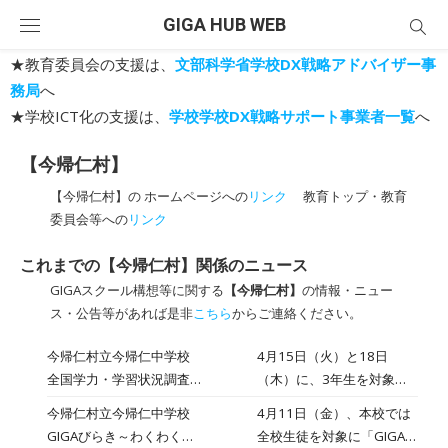
Skip
GIGA HUB WEB
to
content
★教育委員会の支援は、
文部科学省学校DX戦略アドバイザー事
務局
へ
★学校ICT化の支援は、
学校学校DX戦略サポート事業者一覧
へ
【今帰仁村】
【今帰仁村】の ホームページへの
リンク
教育トップ・教育
委員会等への
リンク
これまでの【今帰仁村】関係のニュース
GIGAスクール構想等に関する
【今帰仁村】
の情報・ニュー
ス・公告等があれば是非
こちら
からご連絡ください。
今帰仁村立今帰仁中学校
4月15日（火）と18日
全国学力・学習状況調査に
（木）に、3年生を対象と
取り組みました（3年生
した全国学力・学習状況調
今帰仁村立今帰仁中学校
4月11日（金）、本校では
査が行われました。 火曜日
GIGAびらき～わくわく
全校生徒を対象に「GIGAび