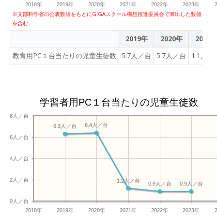
2018年
2019年
2020年
2021年
1年生は先生を通じて生成
2022年
2023年
※文部科学省の公表数値をもとにGIGAスクール構想推進委員会で算出した数値
AIを体験し、「AIは完璧で
を含む
はないが、自分の考えを深
2019年
2020年
2021
めるための道具として使
う」という新しい学び方に
教育用PC１台当たりの児童生徒数
5.7人／台
5.7人／台
1.1人／
触れることができました。
今年度も今帰仁中では、
「わくわくできる情報化
（DX)」に向けて「安心・
学習者用PC１台当たりの児童生徒数
安全で効果的なICT活用」
8人／台
の環境・指導のもと全校で
6.4人／台
6.3人／台
取り組んでいきます。 ※本
6人／台
日使用したスライドは、お
子様のアカウントで
4人／台
Googleクラスルーム「情
報の時間2025 」にて閲覧
2人／台
1.2人／台
可能です。
0.9人／台
0.9人／台
0人／台
2018年
2019年
2020年
2021年
2022年
2023年