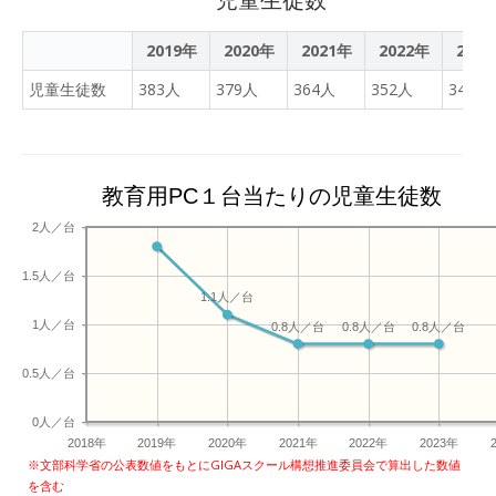
2019年
2020年
2021年
2022年
202
児童生徒数
383人
379人
364人
352人
349人
教育用PC１台当たりの児童生徒数
2人／台
1.5人／台
1.1人／台
1人／台
0.8人／台
0.8人／台
0.8人／台
0.5人／台
0人／台
2018年
2019年
2020年
2021年
2022年
2023年
※文部科学省の公表数値をもとにGIGAスクール構想推進委員会で算出した数値
を含む