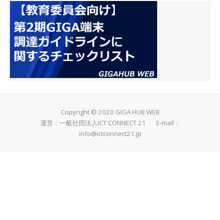
Copyright © 2020 GIGA HUB WEB
運営：一般社団法人ICT CONNECT 21 E-mail：
info@ictconnect21.jp