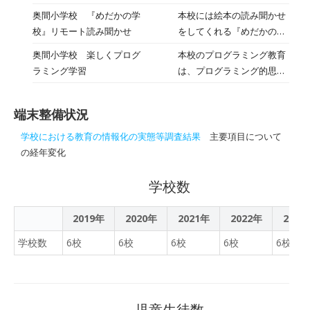
りもしました。工夫したこ
目2022年8月11日
早坂英二さん）のサポート
奥間小学校 『めだかの学
本校には絵本の読み聞かせ
と、頑張ったこと、楽しか
をもらいながら活動しまし
校』リモート読み聞かせ
をしてくれる『めだかの学
ったこと、書いていまし
た。久しぶりのドローン操
校』があります。今年度は
た。
奥間小学校 楽しくプログ
本校のプログラミング教育
縦に、子どもたちも思い出
新型コロナウイルス感染の
ラミング学習
は、プログラミング的思考
しながら楽しんでいまし
ために開始が遅れていまし
を育み、コンピュータ等を
た。ドローンで動画撮影
たが、１月２９日、リモー
活用して身近な問題を解決
→ メディアからPCに保
トによる読み聞かせがスタ
端末整備状況
しようとする力を育成する
存 → URLの取得 →
ートしました。
ねらいで各学年、各教科で
QRコード化 難しい作業
学校における教育の情報化の実態等調査結果
主要項目について
すすめています。
も、楽しみながら覚えるこ
の経年変化
とができました。そして最
後は、学校裏のビーチに行
学校数
って海遊び。ドローン操作
は日差しを避けてURLって
2019年
2020年
2021年
2022年
2023
何？ QRコードって何？
学校数
6校
6校
6校
6校
6校
スキャンして動画の確認中
児童生徒数