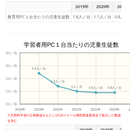
2019年
2020年
2021
教育用PC１台当たりの児童生徒数
1.8人／台
1.1人／台
0.8人／
学習者用PC１台当たりの児童生徒数
4人／台
3人／台
2.4人／台
2人／台
1.4人／台
1人／台
0.9人／台
0.9人／台
1人／台
0人／台
2018年
2019年
2020年
2021年
2022年
2023年
※文部科学省の公表数値をもとにGIGAスクール構想推進委員会で算出した数値
を含む
2019年
2020年
2021