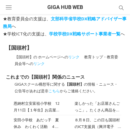
Skip
GIGA HUB WEB
to
content
★教育委員会の支援は、
文部科学省学校DX戦略アドバイザー事
務局
へ
★学校ICT化の支援は、
学校学校DX戦略サポート事業者一覧
へ
【国頭村】
【国頭村】の ホームページへの
リンク
教育トップ・教育委
員会等への
リンク
これまでの【国頭村】関係のニュース
GIGAスクール構想等に関する
【国頭村】
の情報・ニュース・
公告等があれば是非
こちら
からご連絡ください。
恩納村立安富祖小学校 12
楽しかった「お店屋さんご
月11日【１年生】お店屋さ
っこ」。たくさん商品を作
んごっこの感想 2023年
りたいとタブレットを使っ
安田小学校 あだっ子 夏
８月８日、この日も国頭村
12月11日
て調べたり、辞典で調べた
休み わくわく活動 ４回
のICT支援員（興洋電子