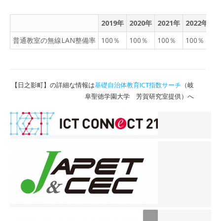
2019年
2020年
2021年
2022年
2
普通教室の無線LAN整備率
100％
100％
100％
100％
4
【日之影町】の詳細な情報は
基礎自治体教育ICT指数サーチ
（岐
阜聖徳学園大学 芳賀研究室提供）へ