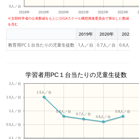
0人／台
2018年
2019年
2020年
2021年
2022年
2023年
※文部科学省の公表数値をもとにGIGAスクール構想推進委員会で算出した数値
を含む
2019年
2020年
2021年
教育用PC１台当たりの児童生徒数
1人／台
0.7人／台
0.6人／台
学習者用PC１台当たりの児童生徒数
2人／台
1.5人／台
1.5人／台
1人／台
0.8人／台
0.8人／台
0.7人／台
0.6人／台
0.5人／台
0人／台