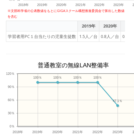
2018年
2019年
2020年
2021年
2022年
2023年
※文部科学省の公表数値をもとにGIGAスクール構想推進委員会で算出した数値
を含む
2019年
2020年
202
学習者用PC１台当たりの児童生徒数
1.5人／台
0.8人／台
0.7
普通教室の無線LAN整備率
120％
100％
100％
100％
100％
90％
60％
47.1％
30％
0％
2018年
2019年
2020年
2021年
2022年
2023年