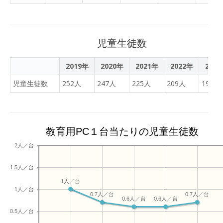
とても真剣な表情で集中し
は、５・６年生が自分の意
年生です。
て取り組んでいました。こ
見を自信をもって発表して
の日の学習の最終の目的
くれることを期待していま
は、自分がつくったプログ
す。
児童生徒数
ラミングで「ペッパー君」
を動かすことです。それぞ
2019年
2020年
2021年
2022年
202
れの画面の中にいるペッパ
児童生徒数
252人
247人
225人
209人
198人
ー君を動かしたり、実際に
配置されているペッパー君
を動かしたりしました。自
分自身が行ったプログラミ
教育用PC１台当たりの児童生徒数
ングでペッパー君が思い通
りに動くと、とてもうれし
2人／台
そうでした。今後もプログ
ラミングの学習に取り組み
1.5人／台
ながら、論理的思考力を高
1人／台
めていってほしいと思って
1人／台
0.7人／台
0.7人／台
います。
0.6人／台
0.6人／台
0.5人／台