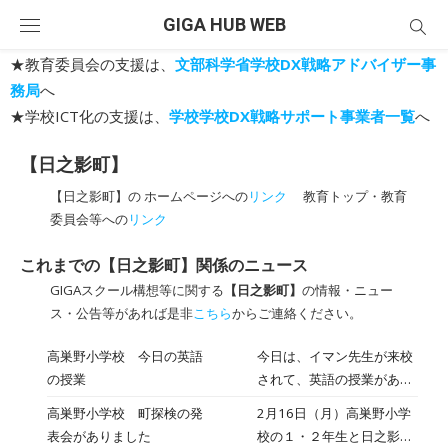
Skip
GIGA HUB WEB
to
content
★教育委員会の支援は、
文部科学省学校DX戦略アドバイザー事
務局
へ
★学校ICT化の支援は、
学校学校DX戦略サポート事業者一覧
へ
【日之影町】
【日之影町】の ホームページへの
リンク
教育トップ・教育
委員会等への
リンク
これまでの【日之影町】関係のニュース
GIGAスクール構想等に関する
【日之影町】
の情報・ニュー
ス・公告等があれば是非
こちら
からご連絡ください。
高巣野小学校 今日の英語
今日は、イマン先生が来校
の授業
されて、英語の授業があり
ました。 １・２年生は、
高巣野小学校 町探検の発
2月16日（月）高巣野小学
「気持ち」と「色」の学習
表会がありました
校の１・２年生と日之影小