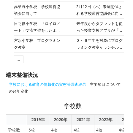
でした。子どもたちの笑顔
の2年生で 町探検の発表会
高巣野小学校 学校運営協
2月12日（木）来週開催さ
あふれる とても楽しい授業
を日之影小学校で行いまし
議会に向けて
れる学校運営協議会に向け
でした。 ３４年生は、「曜
た。 子どもたちが探検した
て、5年生が来年度の運動
日」の学習でした。 5年生
日之影小学校 「ロイロノ
来年度からタブレットを使
町の様子を、クイズや発表
会を 「みんなが楽しめる運
は「My Hero」について
ート」交流学習をしたよ
った授業支援アプリが「ロ
を通して楽しく紹介しあい
動会にするためには」をテ
スライドを作って発表しま
（３～６年生）
イロノート」に完全移行す
ました。 本校の児童も発表
宮水小学校 プログラミン
３～６年生を対象にプログ
ーマに話し合いを行いまし
した。 6年生は、「中学校
るのを受け、少しずつでは
を予定していましたが、パ
グ教室
ラミング教室がランチルー
た。 子どもたちは今年度の
でしたいことについて、詳
ありますが、さっそく授業
ソコンの不具合により、 後
ムで開かれました。ソフト
運動会を振り返り、アイデ
しく話そう」の学習で、 さ
の中で使っています。 今
日オンラインで行うことに
→
バンク株式会社様のご協力
ィアを出し合いました。 話
すが、最上級生！と感じる
日は、一足早く使い方を学
なりました。それでも、日
を得てプログラミングにつ
し合いは6年生同様ロイロ
ような少し難しい単語にも
んだ５・６年生が、３・４
之影小学校の発表を興味深
端末整備状況
いて学びました。３年生は
ノートを活用し、自分の意
積極的にチャレンジしてい
年生にロイロノートの使い
く聞いたり、 クイズに元気
初めての学習でした。まず
見をタブレットにまとめた
ました。
学校における教育の情報化の実態等調査結果
主要項目について
方を教えてくれました。マ
一杯に参加したりと、笑顔
初めに、プログラミングの
り、 友達の意見を見ながら
の経年変化
ンツーマンで横につき、初
あふれる時間を過ごしてい
意味や各パーツの意味、組
考えを深めたりする姿が見
めての３・４年生に教えた
ました。 町の魅力を再発見
み合わせ方などを詳しく学
られました。 子どもたちの
学校数
り、サポートをしたりして
し、他校の友達とも交流で
習しました。その後、それ
声が、来年度の運動会づく
くれました。 ５・６年生
きた、貴重なひとときとな
ぞれのタブレットを使いな
りに生かされるよう、学校
のお陰で、はじめての「ロ
2019年
2020年
2021年
りました。
2022年
2023
がら、プログラミングを行
全体で取り組んでいきま
イロノート」も安心して取
いました。子どもたちは、
す。 学校運営協議会当日に
学校数
5校
4校
4校
4校
4校
り組むことができた３・４