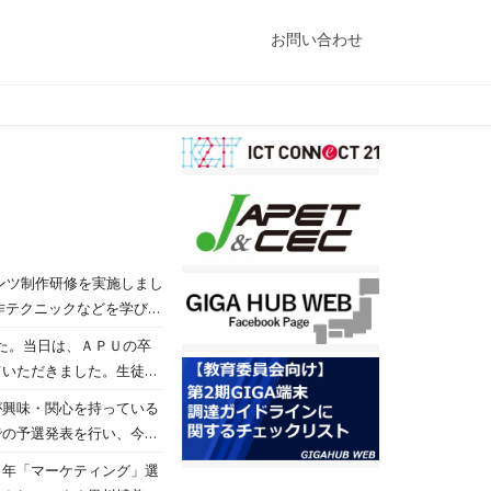
お問い合わせ
テンツ制作研修を実施しまし
コースの生徒の中には将来
た。当日は、ＡＰＵの卒
ました。 ここで学
ていただきました。生徒
足を実現するプロセスを学
が興味・関心を持っている
が上がり、生徒はとても意
での予選発表を行い、今回
の小学校を訪問し、今度は
しいものでした。審査の結
３年「マーケティング」選
と白銀比」、４組の塩田さ