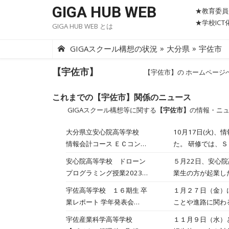
Skip
GIGA HUB WEB
★教育委員
to
★学校IC
GIGA HUB WEB とは
content
»
»
GIGAスクール構想の状況
大分県
宇佐市
【宇佐市】
【宇佐市】の ホームページ
これまでの【宇佐市】関係のニュース
GIGAスクール構想等に関する
【宇佐市】
の情報・ニ
大分県立安心院高等学校
10月17日(火
情報会計コース ＥＣコンテ
た。 研修では、ＳＮＳを活用したマーケティングの有用性や、注目されるＥＣコンテンツの制作テクニックなどを学びま
ンツ制作研修実施 2023
した。講座では、
安心院高等学校 ドローン
５月22日、安心
年10月17日
ＩＴ関係の進学就職
プログラミング授業2023
業生の方が起業し
んだことを、今後
年05月23日
は、タブレットを
宇佐高等学校 １６期生 卒
１月２７日（金）
びました。実際に
業レポート 学年発表会
ことや進路に関わ
欲的に授業に取り
2023年01月27日
はそれで選ばれた
宇佐産業科学高等学校
１１月９日（水）
自分たちが教える
果、３組の藤本さ