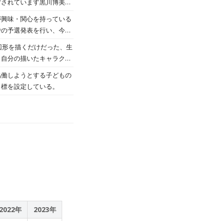
営されています黒川博美様
に選ばれました。
実施しました。授業の内容
が興味・関心を持っている
パンとトゥンカロンの事前
での予選発表を行い、今回
ス管理科がコラボして開発
しいものでした。審査の結
図形を描くだけだった、生
商品の特徴やおすすめのポ
と白銀比」、４組の塩田さ
、自分の描いたキャラクタ
ン芋を活用したクリームを
に選ばれました。
で利用できるチラシ作成フ
協働しようとする子どもの
に向け、門前町「みんな
目標を設定している。
ております。当日の販売が
2022年
2023年