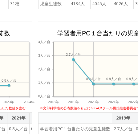
31校
児童生徒数
4134人
4045人
4026人
徒数
学習者用PC１台当たりの児
4人／台
2.7人／台
3人／台
2人／台
0.9人／台
0.9人／台
0.9人
0.8人／台
1人／台
0人／台
2023年
2024年
2018年
2019年
2020年
2021年
2022
出した数値を含む
※文部科学省の公表数値をもとにGIGAスクール構想推進委員会
0年
2021年
2022年
2023年
2019年
／台
0.8人／台
0.8人／台
学習者用PC１台当たりの児童生徒数
0.8人／台
2.7人／台