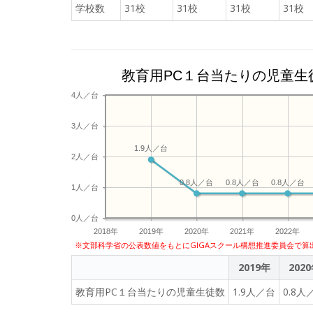
学校数
31校
31校
31校
31校
教育用PC１台当たりの児童生
4人／台
3人／台
1.9人／台
2人／台
0.8人／台
0.8人／台
0.8人／台
1人／台
0人／台
2018年
2019年
2020年
2021年
2022年
※文部科学省の公表数値をもとにGIGAスクール構想推進委員会で算
2019年
202
教育用PC１台当たりの児童生徒数
1.9人／台
0.8人