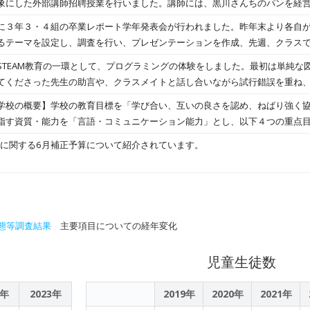
象にした外部講師招聘授業を行いました。講師には、黒川さんちのパンを経
引き下げについて」、小田さんの「怪我をしないための体づくり」が優秀賞
と手みらいhugキッチンを経営されています岩本まみ様をお迎えして授業を
に３年３・４組の卒業レポート学年発表会が行われました。昨年末より各自
木）の午後２時から（株）トキハインダストリー宇佐四日市店で販売予定の
るテーマを設定し、調査を行い、プレゼンテーションを作成、先週、クラス
度から「商品開発」で取り組んでいる「黒川さんちのパン」と本校のビジネ
８名が発表を行いました。どの発表もよく調べ、まとめられており、素晴ら
STEAM教育の一環として、プログラミングの体験をしました。最初は単純な
モン芋を活用したコロッケパン（パッコロ）」について、講師の黒川様より
んの「栄養不足を解消するために」が最優秀賞、３組の奥田さんの「黄金比
てくださった先生の助言や、クラスメイトと話し合いながら試行錯誤を重ね
いただきました。また、「手と手みらいhugキッチン」とコラボした、シモ
引き下げについて」、小田さんの「怪我をしないための体づくり」が優秀賞
していました。
ロンについては、販売が検討中のため、販売当日の商品レイアウトやＳＮＳ
学校の概要】学校の教育目標を「学び合い、互いの良さを認め、ねばり強く
va」の作成方法等について岩本様より説明をいただきました。当日の販売活動
指す資質・能力を「言語・コミュニケーション能力」とし、以下４つの重点
クト」代表の大西様をはじめ、講師の黒川様、岩本様には大変お世話になっ
構想に関する6月補正予算について紹介されています。
に、全員で協力し、またプロジェクトの一員として頑張ります。
態等調査結果
主要項目についての経年変化
児童生徒数
2年
2023年
2019年
2020年
2021年