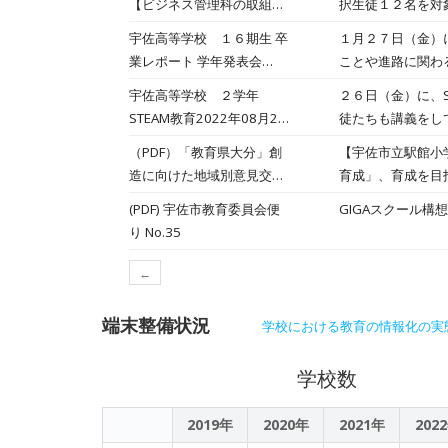
【ビジネス管理科の取組】
択生徒１２名を対
んの「成人年齢の
外部講師招聘授業を行いま
（１１／９）、手
宇佐高等学校 １６期生 卒
１月２７日（金）
した！2022年11月11日
は、１２月８日（
業レポート 学年発表会
ことや進路に関わ
準備でした。昨年
2023年01月27日
はそれで選ばれた
宇佐高等学校 ２学年
２６日（金）に、
した地元食材のシ
果、３組の藤本さ
STEAM教育2022年08月26
徒たちも講義をし
イントを説明して
んの「成人年齢の
日
ーを思い通り動か
はさんだトゥンカ
（PDF）「教育県大分」創
【宇佐市立駅館小
リー素材「Ｃan
造に向けた地域別意見交換
育成」、育成を目
のおうちプロジェ
会 in 宇佐 開催概要
(PDF) 宇佐市教育委員会便
GIGAスクール
成功できますよう
2022/7/6
り No.35
←
端末整備状況
学校における教育の情報化の実
学校数
2019年
2020年
2021年
202