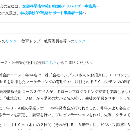
会の支援は、
文部科学省学校DX戦略アドバイザー事務局
へ
T化の支援は、
学校学校DX戦略サポート事業者一覧
へ
への
リンク
教育トップ・教育委員会等への
リンク
ュース・公告等があれば是非
こちら
からご連絡ください。
)、情報会計コース３年14名は、株式会社インプレスさんをお招きし、ＥＣコン
初めて使うアプリでの写真の撮影や加工の体験に取り組みました。情報会計
院高校情報会計コース３年14人が、ドローンプログラミング授業を受講しまし
を目指している生徒がおり、自分の将来に役立つ話や講義に意欲的に取り組んでい
た「株式会社ＩＤＭ」から講師の方が２名来校し、生徒の学習をサポートし
のＥＣサイト作成や商品開発の授業にいかしていきたいと思っています。
使ってドローンを飛ばす実習をする中で、これらを使って課題解決や顧客満
に３年３・４組の卒業レポート学年発表会が行われました。昨年末より各自
自分たちで工夫して作ったプログラムによってドローンが飛んだ時には歓声
るテーマを設定し、調査を行い、プレゼンテーションを作成、先週、クラス
組みました。今後は、自分たちが学んだことを小学生に伝えるために、近隣
８名が発表を行いました。どの発表もよく調べ、まとめられており、素晴ら
と１１月１０日（木）の２日間（それぞれ５・６限帯）に、ビジネス管理科
側になる予定です。
んの「栄養不足を解消するために」が最優秀賞、３組の奥田さんの「黄金比