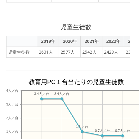
女物語』にまつわる古典か
ら「つゆ」と「とき」の覚
悟、道中の困難さ、父への
孝心を読み解きました。そ
児童生徒数
して地元に残る史跡を実際
に現地に訪れて調査をしま
2019年
2020年
2021年
2022年
202
した。その調査したことを
まとめ、お互いにオンライ
児童生徒数
2631人
2577人
2542人
2428人
2384
ンで交流する、といった授
業を行いました。
教育用PC１台当たりの児童生徒数
4人／台
3.4人／台
3.4人／台
3人／台
2人／台
1人／台
0.7人／台
0.7人／台
1人／台