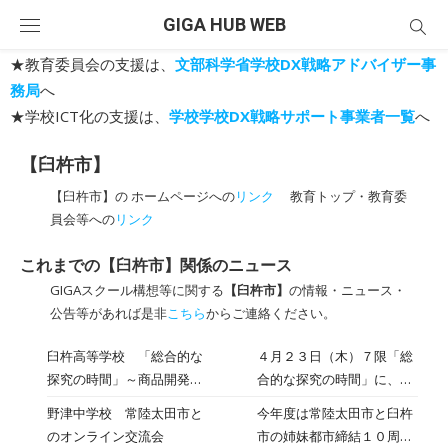
Skip
GIGA HUB WEB
to
content
★教育委員会の支援は、
文部科学省学校DX戦略アドバイザー事
務局
へ
★学校ICT化の支援は、
学校学校DX戦略サポート事業者一覧
へ
【臼杵市】
【臼杵市】の ホームページへの
リンク
教育トップ・教育委
員会等への
リンク
これまでの【臼杵市】関係のニュース
GIGAスクール構想等に関する
【臼杵市】
の情報・ニュース・
公告等があれば是非
こちら
からご連絡ください。
臼杵高等学校 「総合的な
４月２３日（木）７限「総
探究の時間」～商品開発に
合的な探究の時間」に、日
よる地域活性化～【２年
本政策金融公庫による出前
野津中学校 常陸太田市と
今年度は常陸太田市と臼杵
生】
講座がありました。 地域の
のオンライン交流会
市の姉妹都市締結１０周年