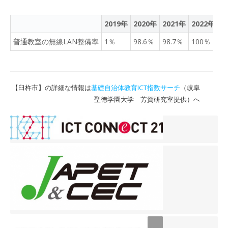
2019年
2020年
2021年
2022年
2
普通教室の無線LAN整備率
1％
98.6％
98.7％
100％
1
【臼杵市】の詳細な情報は
基礎自治体教育ICT指数サーチ
（岐阜
聖徳学園大学 芳賀研究室提供）へ