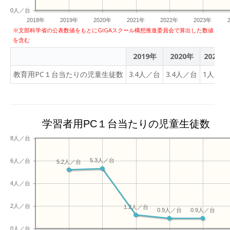
0人／台
2018年
2019年
2020年
2021年
2022年
2023年
※文部科学省の公表数値をもとにGIGAスクール構想推進委員会で算出した数値
を含む
2019年
2020年
2021年
教育用PC１台当たりの児童生徒数
3.4人／台
3.4人／台
1人／台
学習者用PC１台当たりの児童生徒数
8人／台
5.3人／台
6人／台
5.2人／台
4人／台
2人／台
1.2人／台
0.9人／台
0.9人／台
0人／台