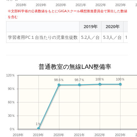
2018年
2019年
2020年
2021年
2022年
2023年
※文部科学省の公表数値をもとにGIGAスクール構想推進委員会で算出した数値
を含む
2019年
2020年
202
学習者用PC１台当たりの児童生徒数
5.2人／台
5.3人／台
1.2
普通教室の無線LAN整備率
120％
100％
100％
98.7％
98.6％
90％
60％
30％
1％
0％
2018年
2019年
2020年
2021年
2022年
2023年