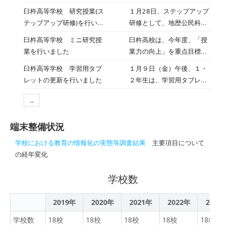
課題解決策の一つとして
を記念して、様々なイベン
臼杵高等学校 研究授業(ス
１月28日、ステップアップ
「商品開発による地域活性
トが行われました。とりわ
テップアップ研修)を行いま
研修として、地歴公民科の
化」について、身近な事例
け、川登小学校の児童が常
した
先生が、１年生を対象に研
からそのアイディアの発想
臼杵高等学校 ミニ研究授
臼杵高校は、今年度、「授
陸太田市へ行き、実際に交
究授業を行いました。 授業
方法をワークショップ形式
業を行いました
業力の向上」を重点目標に
流をしたのがとても大き
の目的は、「地震について
で学んでいきました。 これ
掲げています。 1月23日、
い、と言えます。常陸太田
臼杵高等学校 学習用タブ
１月９日（金）午後、１・
の基礎的な知識を理解でき
からの探究の時間で活用で
歴総合（１年生）のミニ研
市と臼杵市は『豊後国二孝
レットの更新を行いました
２年生は、学習用タブレッ
る」「過去の災害から現在
きるといいですね。
究授業が行われました。
女物語』でつながってお
トの更新作業を行いまし
の自分の生活を考えること
地歴公民科の先生や、若い
り、そのご縁で姉妹都市に
→
た。 スムーズに作業が進
ができる」でした。 地震の
先生方も集まり、授業を観
なりました。文化７（１８
んだようです。 タブレット
メカニズムや被害の状況な
察しました。 授業は、思考
１１）年に川登の泊地区に
端末整備状況
の使用については、ルール
どを確認の後、地図記号
を深める問いを軸に展開さ
住む「つゆ」と「とき」の
を守り、大切に扱うことは
「自然災害伝承碑」の分布
学校における教育の情報化の実態等調査結果
主要項目について
れ、グループごとに活発な
姉妹がはるか３００里（約
もちろんですが、学習や学
状況を把握し、その役割を
の経年変化
意見交換がなされていまし
1,200km）離れた常陸国の
校生活・スケジュール管理
考えていきました。 臼杵市
た。
青蓮寺に保護されている実
などに有効活用していきま
で想定される自然災害や、
学校数
父に会いに行く、という実
しょう。
危険性についても考えてい
話は、現在でもお互いの地
く、実生活に深く関連した
2019年
2020年
2021年
域に語り継がれています。
2022年
2023
授業でした。
今回は、まず『豊後国二孝
学校数
18校
18校
18校
18校
18校