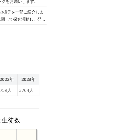
ックをお願いします。
ンチャレンジ！ 肝が据
トでタイピング？スクラッ
校長 上田 玲子）
の様子を一部ご紹介しま
に関して探究活動し、発表
2022年
2023年
3759人
3764人
童生徒数