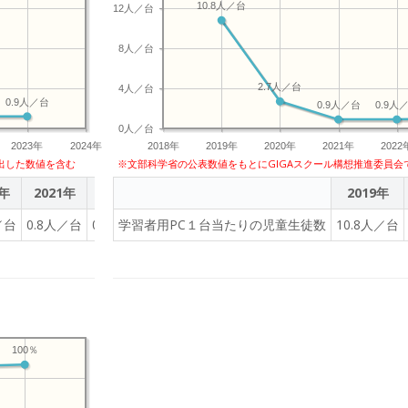
10.8人／台
12人／台
8人／台
2.7人／台
4人／台
0.9人／台
0.9人／台
0.9人
0人／台
2023年
2024年
2018年
2019年
2020年
2021年
2022
出した数値を含む
※文部科学省の公表数値をもとにGIGAスクール構想推進委員会
0年
2021年
2022年
2023年
2019年
／台
0.8人／台
0.9人／台
学習者用PC１台当たりの児童生徒数
0.9人／台
10.8人／台
100％