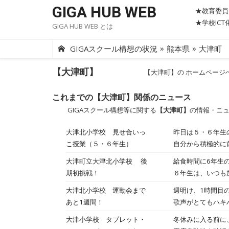
Skip
GIGA HUB WEB
★教育委員
to
★学校IC
GIGA HUB WEB とは
content
»
»
GIGAスクール構想の状況
熊本県
大津町
【大津町】
【大津町】の ホームページ
これまでの【大津町】関係のニュース
GIGAスクール構想等に関する
【大津町】
の情報・ニ
大津北小学校 見せ合いっ
昨日は５・６年生の授業を
こ授業（５・６年生）
自分から積極的に
４年生以下の子どもたちが感心し
大津町立大津北小学校 後
給食時間に6年生
生方が５０人近く
期初挑戦！
６年生は、いつも
す。【校長 上田
と、昼休み時間に
大津北小学校 運動会まで
週明け、1時間目の全体練習は開閉
しながら一生懸命
あと1週間！
歌声がとてもハキ
目、ぶら～っと教
競い合いつつ讃え
大津小学校 タブレット・
冬休みに入る前に
レットで確認した
明日は予行練習で