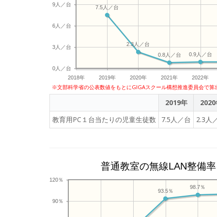
9人／台
7.5人／台
6人／台
2.3人／台
3人／台
0.9人／台
0.8人／台
0人／台
2018年
2019年
2020年
2021年
2022年
※文部科学省の公表数値をもとにGIGAスクール構想推進委員会で算
2019年
202
教育用PC１台当たりの児童生徒数
7.5人／台
2.3人
普通教室の無線LAN整備率
120％
98.7％
93.5％
90％