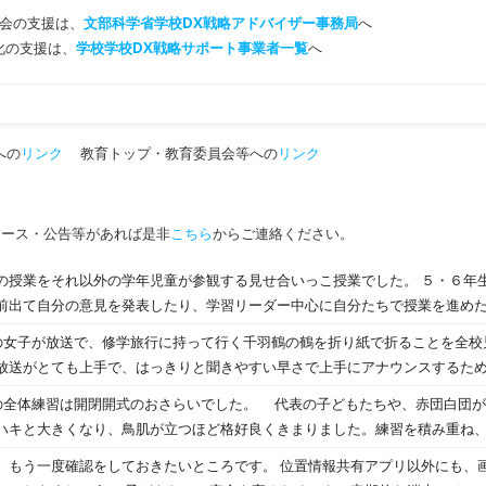
会の支援は、
文部科学省学校DX戦略アドバイザー事務局
へ
T化の支援は、
学校学校DX戦略サポート事業者一覧
へ
への
リンク
教育トップ・教育委員会等への
リンク
ュース・公告等があれば是非
こちら
からご連絡ください。
それ以外の学年児童が参観する見せ合いっこ授業でした。 ５・６年生のタイピングの早さや、
前出て自分の意見を発表したり、学習リーダー中心に自分たちで授業を進め
、憧れる様子が見られました。 明日は本校での公開授業研究会で、近隣の小学校の先
の女子が放送で、修学旅行に持って行く千羽鶴の鶴を折り紙で折ることを全校
来られます。伸び伸びと自分の考えを表現して協力しながら授業を作り上げ
放送がとても上手で、はっきりと聞きやすい早さで上手にアナウンスするた
玲子】
１～６年、先生方等々たくさんの人が図書室に集合しました。鶴折りに初挑
開式のおさらいでした。 代表の子どもたちや、赤団白団が掛け合って歌い合う時の
鶴を折ることができました。一生懸命はかっこいい！！ あっという間にでき
ハキと大きくなり、鳥肌が立つほど格好良くきまりました。練習を積み重ね
室を見て回ると、4年生が面積の大きさ比べをタブレットで実施していました
合っているようで、思わず感動しました。（まだ本番ではないのに･･･）
、もう一度確認をしておきたいところです。 位置情報共有アプリ以外にも、画
後、その理由をノートに言葉で書きます。前期終わりからコの字スタイルで
すが、当日の雨が心配されます･･･。今のところ雨時々曇り(泣)。祈るばか