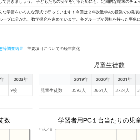
しておきましょう。 子どもたちの安全を守るためにも、定期的な端末のチェ
、発表しやすそうですね。 家庭科室を覗くと、５年生が初のアイロンとミシ
業スナップです。 ４年生は国語のテスト中でしたが、終わった人はタブレッ
らず、サクッと作成していました。 マイエプロンの日が楽しみですね！（
んな学習をいろんな形式で行っています！今回は２年次数学Aの授業での発表
た。
りグループに分かれ、数学探究を進めています。各グループが興味を持った事象
態等調査結果
主要項目についての経年変化
児童生徒数
2年
2023年
2019年
2020年
2021年
9校
児童生徒数
3593人
3661人
3724人
徒数
学習者用PC１台当たりの児
16人／台