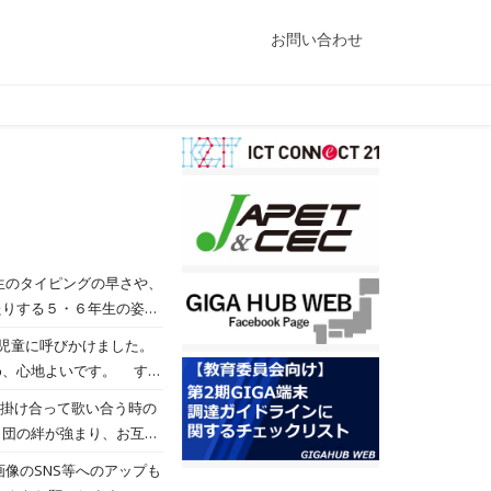
お問い合わせ
たりする５・６年生の姿に
児童に呼びかけました。
ていってほしいと思いま
め、心地よいです。 する
戦する人もいて、悪戦苦闘
あがりです。 ５時間
、団の絆が強まり、お互い
。 どちらが大きいかタブ
当日が本当に楽しみです。
像のSNS等へのアップも
学習しているようです。皆
りです。 さて、本日の写