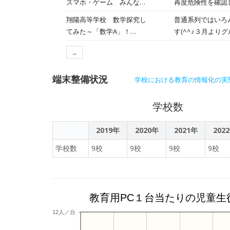
スマホ・ゲーム みんなに
再度危険性を確認
の顔が見えるから
真は５時間目の授
やさしい使い方を
わった二人。怖が
翔陽高等学校 数学探究し
普通系列ではいろ
チ？をしていまし
てみた～「数学A」！
す(^^♪３月よ
2023/3/17
をしました。
→
端末整備状況
学校における教育の情報化の実
学校数
2019年
2020年
2021年
202
学校数
9校
9校
9校
9校
教育用PC１台当たりの児童生
12人／台