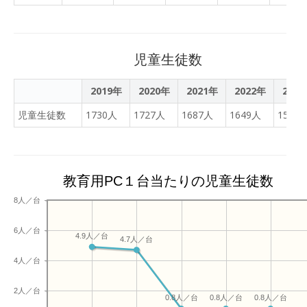
という目標をもって取り組
皆様には平日にもかかわら
んできました。開発はまだ
ず、児童の見守りや駐車場
途中ですので、来年度も継
の誘導等ご協力いただき感
続します。来年度はアプリ
児童生徒数
謝申し上げます。おかげさ
の改良を行い、夏ごろにア
までスムーズに運営するこ
プリを使ったイベントを計
2019年
2020年
2021年
2022年
202
とができました。本当にあ
画・実行したいという野望
りがとうございました。
児童生徒数
1730人
1727人
1687人
1649人
1580
を持っています。今年度メ
ンバーの多くが来年度も継
続してくれることになりま
した。４月以降には新メン
教育用PC１台当たりの児童生徒数
バーも募集して、新体制で
再スタートします！ぜひ新
8人／台
一年生で興味がある人は参
加をお待ちしています。
6人／台
4.9人／台
4.7人／台
4人／台
2人／台
0.8人／台
0.8人／台
0.8人／台