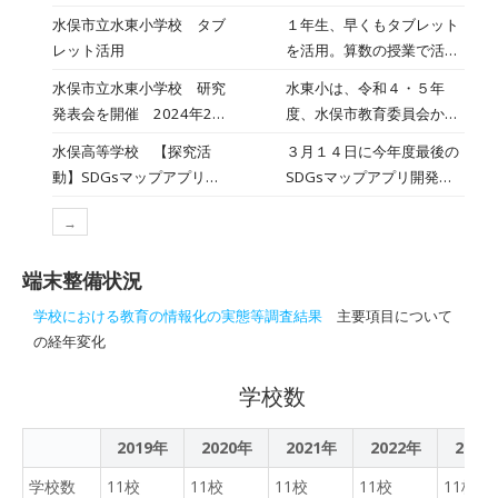
さん並んだ点のまとまりを
究授業がありました。５年
水俣市立水東小学校 タブ
１年生、早くもタブレット
意識して、１００００（一
生が「新聞記事を読み比べ
レット活用
を活用。算数の授業で活用
万）になることを自分たち
よう」、６年生が「インタ
しました。 ３・４年生は、
で考えだしました。考えを
水俣市立水東小学校 研究
水東小は、令和４・５年
ーネットの投稿を読み比べ
総合的な学習の時間に水俣
ホワイトボードに書いた
発表会を開催 2024年2月
度、水俣市教育委員会から
よう」という単元でした。
の産物や名所等を調べまし
り、タブレットに書き込み
22日
学力向上研究推進校の指定
自分の考えをペアやグルー
水俣高等学校 【探究活
３月１４日に今年度最後の
た。 ５・６年生は、図工の
ながら考えたりと集中して
を受けています。2月7日
プで意欲的に話し合った
動】SDGsマップアプリは
SDGsマップアプリ開発ワ
時間に活用しました。「草
頑張る子供達の姿が見られ
（水）は、その研究の成果
り、学習リーダーを中心に
来年度に続く！2023/3/15
ークショップが行われまし
花のスケッチ」
ました。最後に、頑張った
の一端を発表するため、公
自分たちで発表・記録・ま
→
た。慶應義塾大学植原先生
自分たちに大きな拍手を送
開授業や研究協議を行いま
とめをしたりと意欲的に学
のご指導のもと、水俣市の
っていました。
した。当日は、水俣市内の
ぶ子供たちの姿が見られま
端末整備状況
SDGｓの取組みを普及する
先生方を中心に約100名が
した。
ために、スマホ用アプリの
学校における教育の情報化の実態等調査結果
主要項目について
参加されました。 公開授業
開発を１・２年生１６名で
の経年変化
は、１年生と５・６年生の
続けてきました。通信環境
２クラスで行いました。多
がうまくいかず、プログラ
学校数
くの先生方に参観された中
ミングがうまくいかないこ
でしたが、みんな緊張しつ
ともありましたが、どんな
つもいつもとあまり変わら
2019年
2020年
2021年
2022年
2023
アプリを作ればたくさんの
い様子で授業に取り組んで
人に使ってもらえるだろう
学校数
11校
11校
11校
11校
11校
いました。 また、保護者の