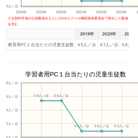
0人／台
2018年
2019年
2020年
2021年
2022年
2023年
※文部科学省の公表数値をもとにGIGAスクール構想推進委員会で算出した数値
を含む
2019年
2020年
2021
教育用PC１台当たりの児童生徒数
4.9人／台
4.7人／台
0.8人／
学習者用PC１台当たりの児童生徒数
8人／台
5.4人／台
5.4人／台
6人／台
4人／台
2人／台
0.9人／台
0.9人／台
0.9人／台
0人／台