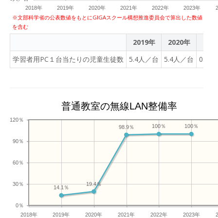
2018年
2019年
2020年
2021年
2022年
2023年
※文部科学省の公表数値をもとにGIGAスクール構想推進委員会で算出した数値
を含む
2019年
2020年
202
学習者用PC１台当たりの児童生徒数
5.4人／台
5.4人／台
0.9
普通教室の無線LAN整備率
120％
100％
100％
98.9％
90％
60％
30％
19.4％
14.1％
0％
2018年
2019年
2020年
2021年
2022年
2023年