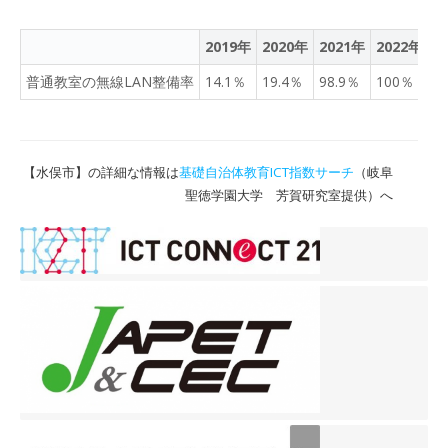
2019年
2020年
2021年
2022年
2
普通教室の無線LAN整備率
14.1％
19.4％
98.9％
100％
1
【水俣市】の詳細な情報は
基礎自治体教育ICT指数サーチ
（岐阜
聖徳学園大学 芳賀研究室提供）へ