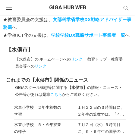
Skip
GIGA HUB WEB
to
content
★教育委員会の支援は、
文部科学省学校DX戦略アドバイザー事
務局
へ
★学校ICT化の支援は、
学校学校DX戦略サポート事業者一覧
へ
【水俣市】
【水俣市】の ホームページへの
リンク
教育トップ・教育委
員会等への
リンク
これまでの【水俣市】関係のニュース
GIGAスクール構想等に関する
【水俣市】
の情報・ニュース・
公告等があれば是非
こちら
からご連絡ください。
水東小学校 ２年生算数の
１月２２日の３時間目に、
学習
２年生の算数では、「４け
たの数」の学習に取り組ん
水東小学校 ５・６年授業
７月２日（水）５時間目
でいました。今日は、たく
の様子
に、５・６年生の国語の研