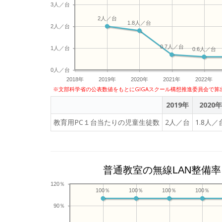
3人／台
2人／台
1.8人／台
2人／台
0.7人／台
1人／台
0.6人／台
0人／台
2018年
2019年
2020年
2021年
2022年
※文部科学省の公表数値をもとにGIGAスクール構想推進委員会で算
2019年
2020年
教育用PC１台当たりの児童生徒数
2人／台
1.8人／
普通教室の無線LAN整備率
120％
100％
100％
100％
100％
90％