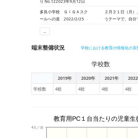
り No.122023年9月12日
多良小学校 ＧＩＧＡスク
２月２１日（月）
ールへの道 2022/2/25
うテーマで、自分
こなしながら、調
→
めのプレゼンテー
端末整備状況
学校における教育の情報化の実
学校数
2019年
2020年
2021年
202
学校数
4校
4校
4校
4校
教育用PC１台当たりの児童生
4人／台