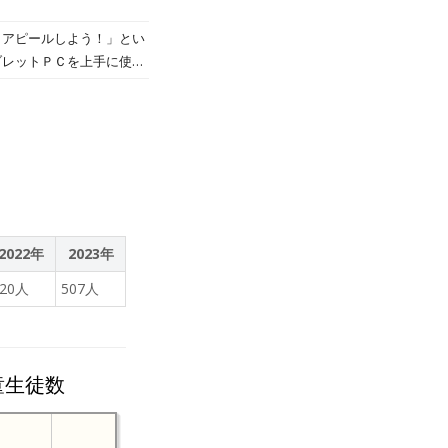
とアピールしよう！」とい
ブレットＰＣを上手に使い
の海苔をアピールする」た
2022年
2023年
520人
507人
童生徒数