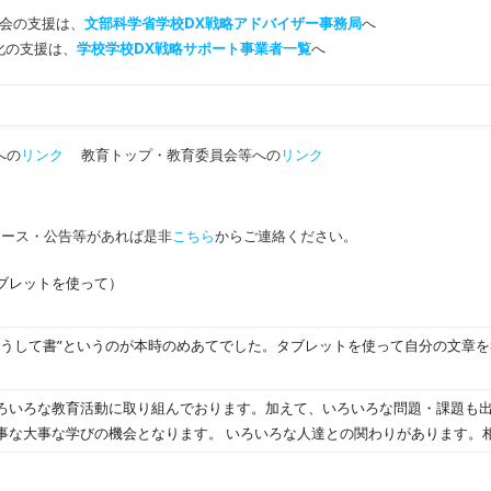
会の支援は、
文部科学省学校DX戦略アドバイザー事務局
へ
T化の支援は、
学校学校DX戦略サポート事業者一覧
へ
への
リンク
教育トップ・教育委員会等への
リンク
ュース・公告等があれば是非
こちら
からご連絡ください。
ブレットを使って）
ふうして書”というのが本時のめあてでした。タブレットを使って自分の文章
ろいろな教育活動に取り組んでおります。加えて、いろいろな問題・課題も
事な大事な学びの機会となります。 いろいろな人達との関わりがあります。
ルを守ったりすることも、とても大事なことです。試行錯誤、山あり谷あり