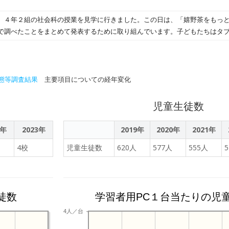
、４年２組の社会科の授業を見学に行きました。この日は、「嬉野茶をもっ
で調べたことをまとめて発表するために取り組んでいます。子どもたちはタ
べたことをまとめていました。ちなみに、４年１組の子どもたちは、「佐賀
ションをつくっているとのことでした。
態等調査結果
主要項目についての経年変化
児童生徒数
2年
2023年
2019年
2020年
2021年
4校
児童生徒数
620人
577人
555人
徒数
学習者用PC１台当たりの児
4人／台