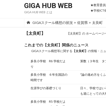
Skip
GIGA HUB WEB
★教育委員
to
★学校IC
GIGA HUB WEB とは
content
»
»
GIGAスクール構想の状況
佐賀県
太良町
【太良町】
【太良町】の ホームページ
これまでの【太良町】関係のニュース
GIGAスクール構想等に関する
【太良町】
の情報・ニ
多良小学校 R6 学校だよ
算数（３年生 タ
り
多良小学校 ６年生国語の
”論の進め方をく
時間です
生涯学びの基礎づくり
日々、学校ではい
も達にとっての大
学級や学校のルー
多良小学校 R5 学校だよ
す。