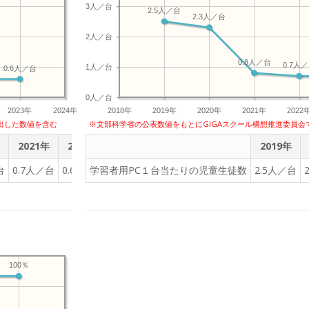
3人／台
2.5人／台
2.3人／台
2人／台
0.8人／台
0.7人
1人／台
0.6人／台
0人／台
2023年
2024年
2018年
2019年
2020年
2021年
2022
出した数値を含む
※文部科学省の公表数値をもとにGIGAスクール構想推進委員会
2021年
2022年
2023年
2019年
台
0.7人／台
0.6人／台
学習者用PC１台当たりの児童生徒数
0.6人／台
2.5人／台
100％