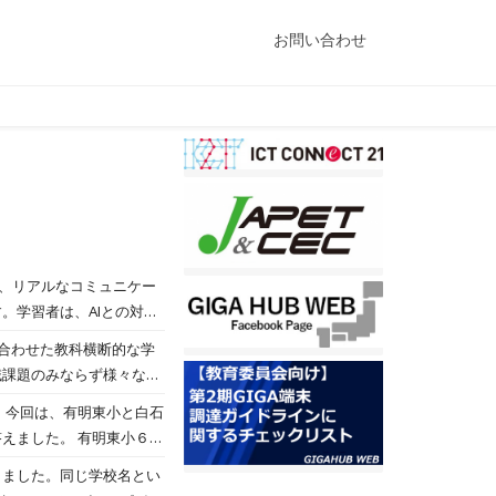
お問い合わせ
は、リアルなコミュニケー
。学習者は、AIとの対話
合わせた教科横断的な学
域課題のみならず様々な領
で表現する活動を行ってい
 今回は、有明東小と白石
学級全体で発表したりする
えました。 有明東小６年
てグループ内で発表しま
をクイズに答えながら知っ
しました。同じ学校名とい
レットPCを使ってナレー