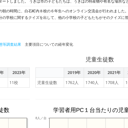
タートしました。 うきは市の子どもたちは、うきはの特産物や有名な場所な
ゼンテーション動画を作成します
やすく説明してくれました。本校の子どもたちは、白石の特産物を紹介した
の朝の時間に、白石町内８校の６年生へのオンライン交流会が行われました。
クスナッツ」を踊ったりしました。子どもたちは、「とても楽しかった。」
分の学校に関するクイズを出して、他の小学校の子どもたちがそのクイズに答
後も交流が続くといいなと思います。
数や、各校の自慢できることをクイズに答えながら知った子どもたちでした
です。
態等調査結果
主要項目についての経年変化
児童生徒数
2年
2023年
2019年
2020年
2021年
11校
児童生徒数
1762人
1740人
1708人
徒数
学習者用PC１台当たりの児
8人／台