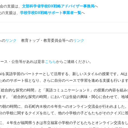
会の支援は、
文部科学省学校DX戦略アドバイザー事務局
へ
T化の支援は、
学校学校DX戦略サポート事業者一覧
へ
への
リンク
教育トップ・教育委員会等への
リンク
ュース・公告等があれば是非
こちら
からご連絡ください。
AIを英語学習のパートナーとして活用する、新しいスタイルの授業です。AI
ためのサポート役となり、さらに自分のペースで学習を進める支援も行います
を通じて、実践的な英語力と主体的に学ぶ力を身につけます。
「総合的な探究の時間」と「英語コミュニケーションⅡ」の授業の内容を組み
ます。「総合的な探究の時間」においては生徒の興味・関心に合わせて、地
STEAM教育を推進しています。その取り組みをICT機器を利用しながら英語
の朝の時間に、白石町内８校の６年生へのオンライン交流会が行われました。
各自の英語力に合わせてプレゼンテーション動画を作成したり、グループや
分の学校に関するクイズを出して、他の小学校の子どもたちがそのクイズに答
最適な学びと協働的な学びの一体化に挑戦しています。 タブレットPCを使っ
得意なことや、白石小６年生ががんばっていることなどをはじめ各校のこと
に、４年生が福岡県うきは市立福富小学校の子どもたちとオンライン交流を
は電子黒板を使って発表します オンライン英会話等で使うヘッドセット、タブ
た。今後もオンラインで交流を進めていく予定です。