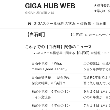
Skip
GIGA HUB WEB
★教育委員
to
★学校IC
GIGA HUB WEB とは
content
»
»
GIGAスクール構想の状況
佐賀県
白石町
【白石町】
【白石町】の ホームページ
これまでの【白石町】関係のニュース
GIGAスクール構想等に関する
【白石町】
の情報・ニ
白石中学校 「What
この授業は、生成
makes a good leader?」
ションを体験する
（中３英語）
やフィードバック
白石高等学校 「総合的な
普通科2年生では
探究の時間」×「英語コミ
習に取り組んでい
ュニケーションⅡ」のICT
域で問いを立て、
福富小学校 ６年生のオン
９月２６日（木）
機器を活用した教科横断的
ます。生徒たちは
ライン交流会
小の６年生が、自
学習
ことによって個別
生の担任の先生の
福富小学校 ４年生のオン
７月１８日（木）
す グループ代表
た子どもたちでし