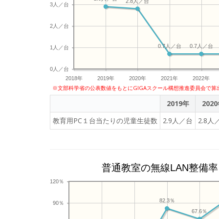
2.8人／台
3人／台
2人／台
0.7人／台
0.7人／台
1人／台
0人／台
2018年
2019年
2020年
2021年
2022年
※文部科学省の公表数値をもとにGIGAスクール構想推進委員会で算
2019年
202
教育用PC１台当たりの児童生徒数
2.9人／台
2.8人
普通教室の無線LAN整備率
120％
82.3％
90％
67.6％