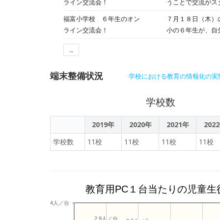
ライン交流会！
うことで交流がス
ション付きのプレ
トを使って分かり
福富小学校 ６年生のオン
７月１８日（木）
会のダンス「ミッ
ライン交流会！
小の６年生が、自
ったようです。今
南小の６年生の人
→
を進めていく予定
端末整備状況
学校における教育の情報化の実
学校数
2019年
2020年
2021年
202
学校数
11校
11校
11校
11校
教育用PC１台当たりの児童生
4人／台
2.9人／台