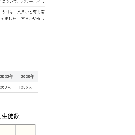
どについて、パワーポイン
り、校歌を歌ったり、運動
 今回は、六角小と有明南
「また交流したい。」と思
えました。 六角小や有明
。今後もオンラインで交流
2022年
2023年
1660人
1606人
童生徒数