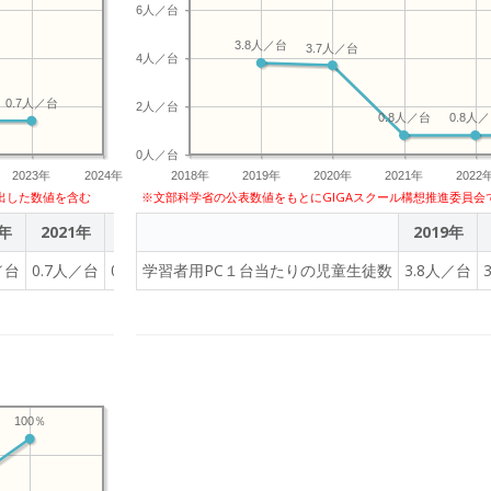
6人／台
3.8人／台
3.7人／台
4人／台
0.7人／台
2人／台
0.8人／台
0.8人
0人／台
2023年
2024年
2018年
2019年
2020年
2021年
2022
出した数値を含む
※文部科学省の公表数値をもとにGIGAスクール構想推進委員会
0年
2021年
2022年
2023年
2019年
／台
0.7人／台
0.7人／台
学習者用PC１台当たりの児童生徒数
0.7人／台
3.8人／台
100％