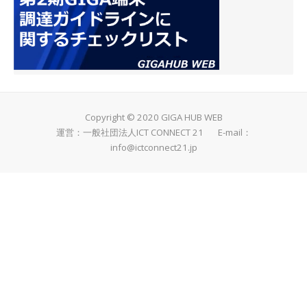
Copyright © 2020 GIGA HUB WEB
運営：一般社団法人ICT CONNECT 21 E-mail：
info@ictconnect21.jp