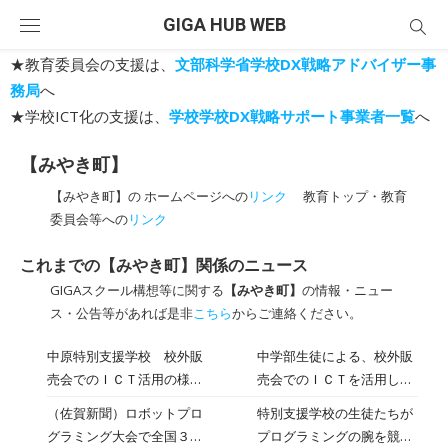
Skip
GIGA HUB WEB
to
content
★教育委員会の支援は、
文部科学省学校DX戦略アドバイザー事
務局
へ
★学校ICT化の支援は、
学校学校DX戦略サポート事業者一覧
へ
【みやき町】
【みやき町】の ホームページへの
リンク
教育トップ・教育
委員会等への
リンク
これまでの【みやき町】関係のニュース
GIGAスクール構想等に関する
【みやき町】
の情報・ニュー
ス・公告等があれば是非
こちら
からご連絡ください。
中原特別支援学校 校外販
中学部生徒による、校外販
売会でのＩＣＴ活用の様子
売会でのＩＣＴを活用した
をアップしました
販売の様子をYouTube公式
（佐賀新聞）ロボットプロ
特別支援学校の生徒たちが
チャンネルにアップしまし
グラミング大会で全国３
プログラミングの腕を競う