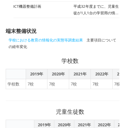
た。
位 中原特別支援学校中学
「ロボットプログラミング
ICT機器整備計画
平成32年度までに、児童生
部
選手権２０２１全国大会
徒が1人1台の学習用の情報
（病弱教育部門）」で、み
端末を所有する体制を実現
やき町の中原特別支援学校
できるよう検討を行ってい
中学部が３位になった。生
端末整備状況
きます。
徒たちは「自分の思い通り
学校における教育の情報化の実態等調査結果
主要項目について
に動かすことができるよう
の経年変化
になり楽しい」と入賞を喜
んだ。
学校数
2019年
2020年
2021年
2022年
2023
学校数
7校
7校
7校
7校
7校
児童生徒数
2019年
2020年
2021年
2022年
202