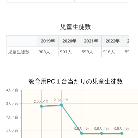
らす取り組みをしていま
す。 水分を多めに持って来
たり、日傘やネッククーラ
ーを使ったりといった個別
児童生徒数
の熱中症対策もしてもらっ
ています。
2019年
2020年
2021年
2022年
202
児童生徒数
905人
901人
899人
916人
890人
教育用PC１台当たりの児童生徒数
4人／台
2.9人／台
2.8人／台
3人／台
2人／台
0.8人／台
0.8人／台
0.8人／台
1人／台