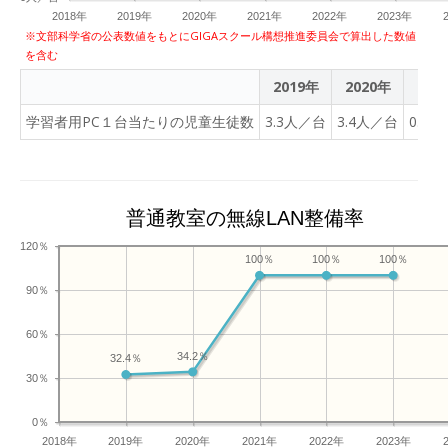
2018年
2019年
2020年
2021年
2022年
2023年
※文部科学省の公表数値をもとにGIGAスクール構想推進委員会で算出した数値
を含む
2019年
2020年
202
学習者用PC１台当たりの児童生徒数
3.3人／台
3.4人／台
0.8
普通教室の無線LAN整備率
120％
100％
100％
100％
90％
60％
34.2％
32.4％
30％
0％
2018年
2019年
2020年
2021年
2022年
2023年