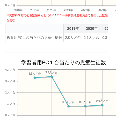
0人／台
2018年
2019年
2020年
2021年
2022年
2023年
※文部科学省の公表数値をもとにGIGAスクール構想推進委員会で算出した数値
を含む
2019年
2020年
2021
教育用PC１台当たりの児童生徒数
2.8人／台
2.9人／台
0.8人／
学習者用PC１台当たりの児童生徒数
4人／台
3.4人／台
3.3人／台
3人／台
2人／台
0.9人／台
0.8人／台
0.8人／台
1人／台
0人／台