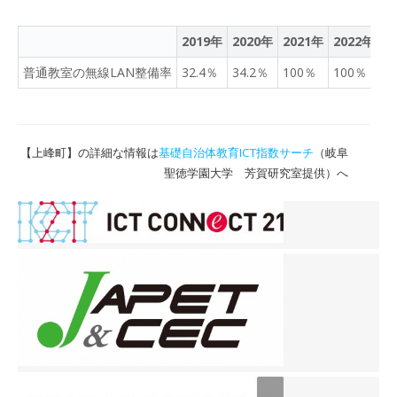
2019年
2020年
2021年
2022年
2
普通教室の無線LAN整備率
32.4％
34.2％
100％
100％
1
【上峰町】の詳細な情報は
基礎自治体教育ICT指数サーチ
（岐阜
聖徳学園大学 芳賀研究室提供）へ