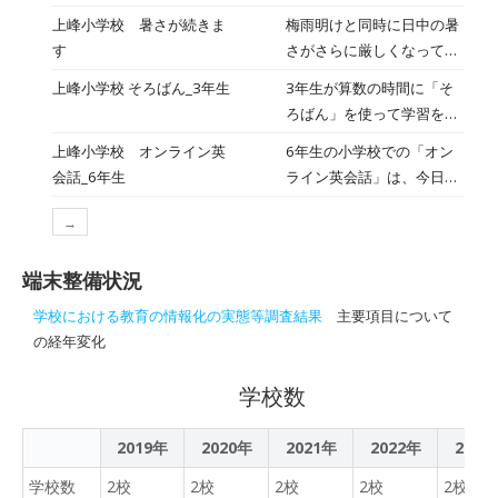
ンの先生とのオンライン英
上に先生たちも夏休みには
上峰小学校 暑さが続きま
梅雨明けと同時に日中の暑
会話の授業を視察されまし
研修や出張で勉強をしてい
す
さがさらに厳しくなってき
た。物おじせず、クリスマ
ます。今日は、児童理解
ました。夏野菜もどんどん
スソングに合わせてダンス
上峰小学校 そろばん_3年生
3年生が算数の時間に「そ
（QU）とオンライン英会
成長しています。学校で
をしたり、笑顔で英語でや
ろばん」を使って学習をし
話体験、特別支援教育につ
は、昼休みの外遊びを中止
り取りしたりしている子供
ていました。今は家にある
いての研修会を実施しまし
上峰小学校 オンライン英
6年生の小学校での「オン
したり、気温が上がる時間
たちの様子をたくさんほめ
ところが少ないと思いま
た。
会話_6年生
ライン英会話」は、今日が
帯によってはプールでの体
ていただきました。
す。今回初めて触ったとい
最後でした。いつものよう
育の授業も見送っていま
う子もいると思います。始
→
に、笑顔でリラックスして
す。体育館ではスポットク
めてなので、仕組みに慣れ
フィリピンセブ島の先生と
ーラーを使っています。 ま
るまでが大変そうですが、
端末整備状況
1対1で英語を使ってやり取
た、ランドセルを背負う登
タブレットPCでそろばんア
りをしていました。
下校中も熱中症の危険が高
学校における教育の情報化の実態等調査結果
主要項目について
プリを併用しながら学習を
まります。登校後はエアコ
の経年変化
進めていました。 職員室ま
ンの効いた教室で水分補給
えのろう下には、学童美術
をしたり、朝から昇降口で
学校数
展の入賞作品を掲示させて
ミストを使っています。下
もらっています。学校に来
校班ごとの下校指導も教室
られた時にご覧ください。
2019年
2020年
2021年
2022年
2023
で済ませるなど子供たちの
体への負担をできるだけ減
学校数
2校
2校
2校
2校
2校