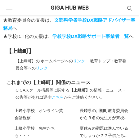
Skip
GIGA HUB WEB
to
content
★教育委員会の支援は、
文部科学省学校DX戦略アドバイザー事
務局
へ
★学校ICT化の支援は、
学校学校DX戦略サポート事業者一覧
へ
【上峰町】
【上峰町】の ホームページへの
リンク
教育トップ・教育委
員会等への
リンク
これまでの【上峰町】関係のニュース
GIGAスクール構想等に関する
【上峰町】
の情報・ニュース・
公告等があれば是非
こちら
からご連絡ください。
上峰小学校 オンライン英
長崎県の川棚町教育委員会
会話視察
から３名の先生方が来校さ
れ、外国語活動の時間に４
上峰小学校 先生たち
夏休みの宿題は進んでいる
年生がやっているフィリピ
も・・・
でしょうか？？子供たち以