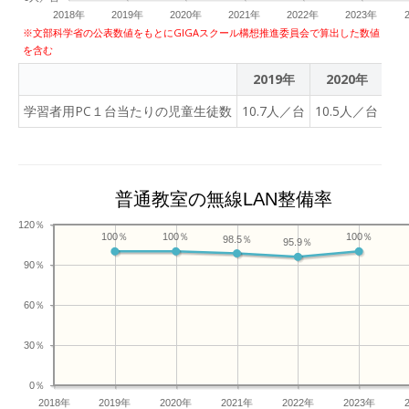
す。
れている端末で、動画サイト、S
2018年
2019年
2020年
2021年
2022年
2023年
グ、ブログやまとめサイトなど
※文部科学省の公表数値をもとにGIGAスクール構想推進委員会で算出した数値
を含む
イトに接続しない。（インター
った情報や悪意のある情報もあふ
2019年
2020年
2
審なサイトやリンクを絶対に開
学習者用PC１台当たりの児童生徒数
10.7人／台
10.5人／台
0.
ルのもとやウイルス感染などに
ます。） ・勝手にアプリケーシ
使用することはしない。（ウイ
先生や友達が作ったファイルを
普通教室の無線LAN整備率
らないなどの可能性もあります。
いて 学習活動でカメラを使用
120％
100％
100％
100％
98.5％
います。カメラを利用する場合
95.9％
うにしましょう。 ・カメラを使
90％
動画に写る人物、道具や持ち物
る。 ・人物を撮影してよいか必
60％
う。 ・必要のない写真や動画は
30％
影した写真や動画は学習にのみ
保存したり、アップロードした
0％
2018年
2019年
2020年
2021年
2022年
2023年