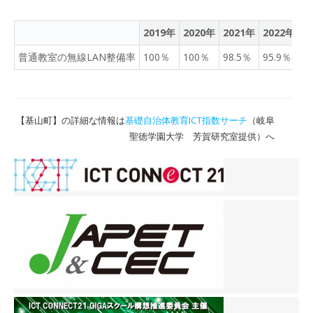
2019年
2020年
2021年
2022年
2
普通教室の無線LAN整備率
100％
100％
98.5％
95.9％
1
【基山町】の詳細な情報は
基礎自治体教育ICT指数サーチ
（岐阜
聖徳学園大学 芳賀研究室提供）へ