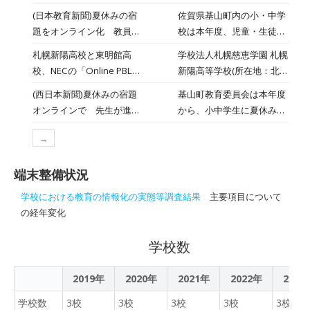
末使用の際にルールを守って、
ライナ侵攻について意見交
市、理事長：小川真吾、以
(日本教育新聞)夏休みの宿
佐賀県基山町内の小・中学
ていきますが、以下の点につい
換 オンライン交流会（2
下、テラ・ルネッサンス）
題をオンライン化 教員の
校は本年度、児童・生徒の
いただき、貸し出された端末や
月20日）を通じ
は、台湾国立虎尾高校（所
負担軽減期待
夏休みの宿題をオンライン
ターネットやSNS等でトラブル
札幌新陽高校と東明館高
学校法人札幌慈恵学園 札幌
在地：台湾雲林県、以下、
化する。児童・生徒それぞ
れたりしないようお声掛けをお願
校、NECの「Online PBL
新陽高等学校(所在地：北海
虎尾高校）と、学校法人東
れが学校で使用する情報端
いて eライブラリアドバンス
Platform」を活用した探究
道札幌市、校長：赤司 展
明館学園（理事長：荒井
(西日本新聞)夏休みの宿題
基山町教育委員会は本年度
末を持ち帰り、デジタル教
基山町教育委員会では学力向上
学習を実施
子、以下 札幌新陽高校)と
優、所在地：佐賀県基山
オンラインで 先生が進行
から、小中学生に夏休みの
材を配信する。同町の児
ト、eライブラリアドバンスを
学校法人 東明館学園 東明
町、以下、東明館高校）の
見ながら順次配信
宿題として配っていた冊子
童・生徒による端末の持ち
で提供しています。 学校ではこ
館中学校・高等学校(所在
生徒による「日台高校生交
→
やプリントを廃止し、タブ
帰りはこれが初めて。教員
スを活用し、学習課題を配信し
地：佐賀県三養基郡、校
流会」を開催します。（日
レット端末にデジタル教材
の負担軽減につながるとの
ちはドリル問題を解いていきま
長：黒木 忠好、以下 東明
程：２月20日（月）/ 方
端末整備状況
を配信する。オンライン上
期待もある。町内の小学校
でき、何度も繰り返して行うこ
館高校) は、日本電気株式
法：オンライン）異なる地
で教員が宿題の進行状況を
２校、中学校１校で実施す
ていない問題についても、個人
学校における教育の情報化の実態等調査結果
主要項目について
会社(本社：東京都港区、代
域の文化や教育背景を持つ
確認しながら配信できるた
る。基山町教委は、GIGAス
行うこともできます。 オンライ
の経年変化
表取締役 執行役員社長 兼
学生たちが国際問題につい
め、きめ細かな指導ととも
クール構想に基づき、約１
で利用した学習教材(e-boardやscr
CEO：森田 隆之、以下
て意見交換を行い、国際理
に、教員の業務負担軽減に
３００台のタブレット端末
いても利用可能となります。自
学校数
NEC)の、オンライン上で
解を促進する機会を実践し
もつながると期待されてい
を導入した。
ょう。 基山町教育委員会ホー
PBL(Project Based
ます。テラ・ルネッサンス
る。同町は、全国の小中学
サイトの紹介」をしております
Learning：探究学習、課題
2019年
2020年
2021年
はカンボジアでの地雷除去
2022年
2023
生に1人1台のデジタル端末
をみつけ、自分に合った学習方
解決型学習)を実施可能にす
支援をはじめ、ウガンダで
を配備する国の「GIGAスク
学校数
3校
3校
3校
ょう。 まなびのサイトの紹介～
3校
3校
る「Online PBL Platform」