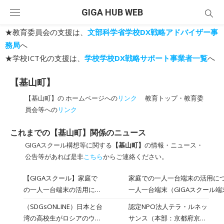
Skip
GIGA HUB WEB
to
content
★教育委員会の支援は、
文部科学省学校DX戦略アドバイザー事
務局
へ
★学校ICT化の支援は、
学校学校DX戦略サポート事業者一覧
へ
【基山町】
【基山町】の ホームページへの
リンク
教育トップ・教育委
員会等への
リンク
これまでの【基山町】関係のニュース
GIGAスクール構想等に関する
【基山町】
の情報・ニュース・
公告等があれば是非
こちら
からご連絡ください。
【GIGAスクール】家庭で
家庭での一人一台端末の活用に
の一人一台端末の活用につ
一人一台端末（GIGAスクール
いて
て、授業や家庭学習、学校と連
（SDGsONLINE）日本と台
認定NPO法人テラ・ルネッ
活用に取り組んでいます。 学
湾の高校生がロシアのウク
サンス（本部：京都府京都