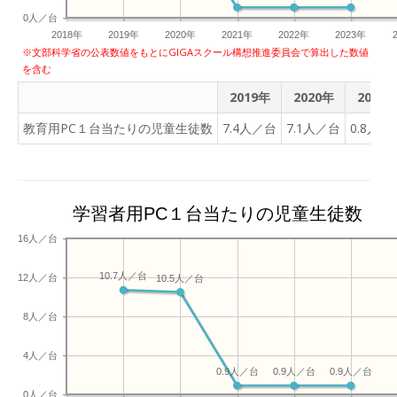
のや、水や飲み物などは置かない
開催します。異なった文化
0人／台
なところや踏まれそうな場所には
や教育背景を持つ生徒たち
2018年
2019年
2020年
2021年
2022年
2023年
端末を持ったまま走らない。 ・
が国際問題について意見交
※文部科学省の公表数値をもとにGIGAスクール構想推進委員会で算出した数値
家庭で準備された場合、使用し
を含む
換を行いながら、他人の意
は使用しない。 ・端末を磁石の
見を受け入れながら多面的
2019年
2020年
2021
けたりしない。（端末が故障する
に考え、自らの考えを発展
改造はしない。 ・必要以上に家
教育用PC１台当たりの児童生徒数
7.4人／台
7.1人／台
0.8人／
させることを学びます。グ
失・盗難にも注意する。 インタ
ローバル人財育成に注力
て 学校のタブレットパソコン
し、台湾で事業展開を進め
末やスマートフォンでも、マナ
る弊会だからこそ実施でき
トラブルにつながります。安全
学習者用PC１台当たりの児童生徒数
る取り組みです。今回の交
つけましょう。 インターネット
流会を弊会が実施する日台
16人／台
ー ・自分や家族、友達や先生に
交流発展のきっかけとし、
い事、自分や他人の個人情報の
「平和の担い手」を育む新
10.7人／台
12人／台
10.5人／台
ない。（写真や動画のアップロ
たな一歩とします。交流会
年月日、個人を連想させる文章
当日のスケジュールは以下
8人／台
・レポート作成や発表準備のた
をご覧ください。なお、終
交流する場合は、相手を傷つけ
了後には弊会スタッフによ
4人／台
するような書き込みは絶対に行わない。 学
0.9人／台
0.9人／台
0.9人／台
る質疑応答を実施予定で
ないサイトに接続および書き込み
0人／台