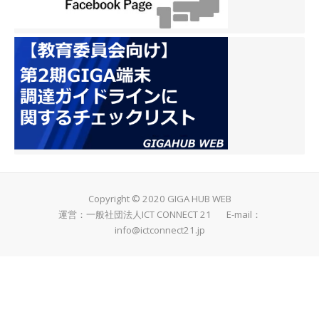
Copyright © 2020 GIGA HUB WEB
運営：一般社団法人ICT CONNECT 21 E-mail：
info@ictconnect21.jp