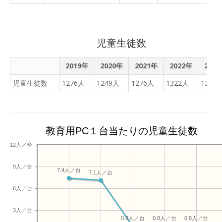
の元子ども兵や紛争被害者
ール構想」に基づき、町内
https://www.town.kiyama.lg.jp/
を活用した探究学習を
の自立支援などを世界７か
の小学校2校と中学校1校に
まなびのサイトの紹介～中学校
2021年1～3月の3か月間実
国で実施する国際協力NGO
約1300台のタブレット端
https://www.town.kiyama.lg.jp/
施しました。SDGsをテー
です。海外での支援活動だ
末を導入。子どもたちは夏
家庭で端末を利用する際の注意
児童生徒数
マに、北海道と佐賀県にあ
けではなく、これまでに日
休み期間中の7月21日～8
宿題や授業の予復習等、学校と
る両校の生徒同士だけでな
本で展開してきた国際理解
月24日、端末を自宅に持ち
使用します。学習に必要のない
2019年
2020年
2021年
2022年
202
く、NECをはじめとする企
教育や寄付を募る取り組み
帰り、10日に1度のペース
にしましょう。インターネット
業がオンライン上でコラボ
を国外へも広げるため、
児童生徒数
1276人
1249人
1276人
1322人
1360
で教員が配信する宿題に取
事項やマナーをしっかり守るこ
レーションしながらプロジ
2022年８月に台湾事務所
り組む。宿題の進み具合は
康にも配慮して、30分ごとに休
ェクト活動を行い、社会課
「泰朗全球（タイラン・チ
オンライン上で教員が確認
間前の利用を控えるなど、利用
題の発見・解決に取り組み
ュエンチョウ）*」を開設
できるため、遅れている子
しましょう。 【文部科学省】端
ました。また、第2弾の取
しました。（※団体名であ
教育用PC１台当たりの児童生徒数
には学習を促したり、能力
童生徒の健康への配慮等に関する
り組みとして、2021年4月
るテラ・ルネッサンスの中
に応じた宿題を配信したり
家庭で気をつけていただきたい
12人／台
から1年間、宇宙をテーマ
国語表記） このたび、
することもできる。...
（PDF：193.3キロバイト） タブレットを使うときの5
にした探究学習を札幌新陽
2023年２月20日（月）に
つのやくそく（児童用）（PDF：14
9人／台
高校において実施していま
オンラインにて、弊会が包
7.4人／台
7.1人／台
ブレットを使うときの5つの約束
す。
括連携協定を締結している
134キロバイト） タブレット使用時の約束 ・使わない
6人／台
佐賀県の東明館高校と、台
ときは必ずカバーを閉じる。（
湾の虎尾高校の高校生によ
ないよう注意してください）。 
3人／台
る「日台高校生交流会」を
0.8人／台
0.8人／台
0.8人／台