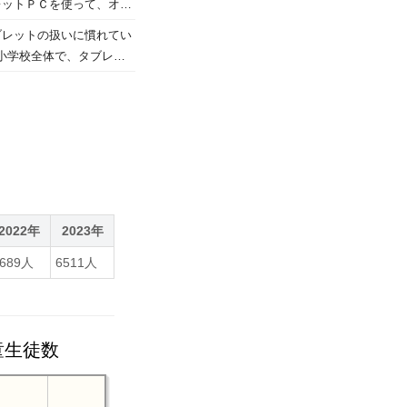
レットＰＣを使って、オン
豊作や安全を願って正月に
と自己紹介を準備して、
ブレットの扱いに慣れてい
た。 授業のあと、ネパー
)
葉小学校全体で、タブレッ
と話していました。 「装
さん伝えることができまし
2022年
2023年
6689人
6511人
童生徒数