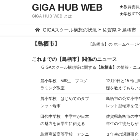
Skip
GIGA HUB WEB
★教育委員
to
★学校IC
GIGA HUB WEB とは
content
»
»
GIGAスクール構想の状況
佐賀県
鳥栖市
【鳥栖市】
【鳥栖市】の ホームページ
これまでの【鳥栖市】関係のニュース
GIGAスクール構想等に関する
【鳥栖市】
の情報・ニ
麓小学校 5年生 プログ
12月9日と15
ラミング教室
礎を教えてもらい
の話を聞きながら
麓小学校 はじめてのタブ
鳥栖市の公立小中
あります。鳥栖商
レット端末
レット型端末を使
初めて学校のタブ
田代中学校 中学生が日本
佐賀県鳥栖市の中
の魅力を留学生に伝える授
年生の生徒たちが
業
ムからの留学生4
鳥栖商業高等学校 アンニ
３年生の課題研究
文化を感じさせま