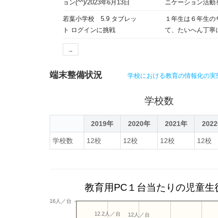
ョン(^^)/2023年6月13日
ニケーション活動
「食べ物」につい
ライン国際交流を
若葉小学校 5.9 タブレッ
１年生は６年生の
食べます。昆布や
φ(｀д´)ﾒﾓﾒ
ト ログインに挑戦
て、たいへん丁寧
ルの留学生は「九
トをどんどん使っ
い」について伝え
→
た。笑顔でうなず
端末整備状況
学校における教育の情報化の実
学校数
2019年
2020年
2021年
202
学校数
12校
12校
12校
12校
教育用PC１台当たりの児童生
16人／台
12.2人／台
12人／台