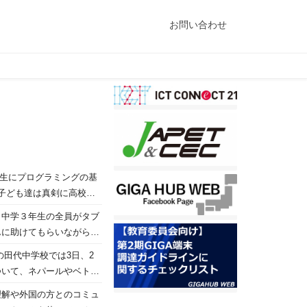
お問い合わせ
年生にプログラミングの基
子ども達は真剣に高校生
他の教科にも通じるものが
ら中学３年生の全員がタブ
んに助けてもらいながら、
田代中学校では3日、2
ついて、ネパールやベトナ
について「日本の伝統と
理解や外国の方とのコミュ
説明しました。 また、