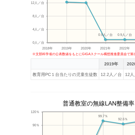
12人／台
8人／台
4人／台
0.9人／台
0.9人／台
0人／台
2018年
2019年
2020年
2021年
2022年
※文部科学省の公表数値をもとにGIGAスクール構想推進委員会で算
2019年
20
教育用PC１台当たりの児童生徒数
12.2人／台
12
普通教室の無線LAN整備率
120％
99.7％
92.6％
90％