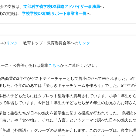
会の支援は、
文部科学省学校DX戦略アドバイザー事務局
へ
T化の支援は、
学校学校DX戦略サポート事業者一覧
へ
への
リンク
教育トップ・教育委員会等への
リンク
ュース・公告等があれば是非
こちら
からご連絡ください。
日に鳥栖商業の3年生がゲストティーチャーとして麓小にやって来られました。5
ました。今年のめあては「楽しきキャッチゲームを作ろう」でした。5年生の
ゲーム作りに取り組みました。プログラミングの「筋道を考える活動」は、
学校の子どもたちにはタブレット型端末の貸与されています。小学１年生か
業のみなさん、ありがとうございました。
って学習しています。今日は１年生の子どもたちが６年生のお兄さんお姉さ
レット型端末を操作しました。
学校で生徒たちが日本の魅力を留学生に伝える授業が行われました。 鳥栖市の
「装い」や「食べ物」、それに「方言」というテーマで調べた日本の魅力に
0人を前に発表しました。 このうち、「装い」のテーマでは、生徒たちが和装
「英語（外国語）」グループの活動を紹介します。このグループは、多文化
す。振り袖は長い袖が特徴で、成人式のお祝いでたくさんの女性が着ます」と