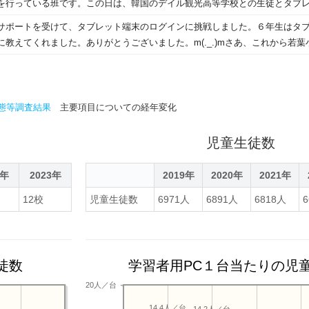
を行っている班です。この日は、韓国のデイル観光高等学校との生徒とタブ
て調べた生徒たちは、雑煮の写真を留学生に見せながら説明し「新しい年の
行いました。相手は日本語を勉強している高校３年生です。韓国語での挨拶
サポートを受けて、タブレット端末のログインに挑戦しました。６年生はタ
かつお節でだしを取り、地域によって味に特徴があります」と説明していまし
ﾓ…つながるかな～、つながるかな～。(・ω・)ドキドキ・・・ドキドキ・・・(・ω・
に教えてくれました。ありがとうございました。m(._.)mさあ、これから若
州や佐賀のことば、いろいろな食べ物について教えてもらい楽しかったです」
て学習しましょう！
た女子生徒は「和装は日本でしか着ることができないので、その魅力をたく
いてくれたのでよかったです」と話していました。
態等調査結果
主要項目についての経年変化
児童生徒数
2年
2023年
2019年
2020年
2021年
12校
児童生徒数
6971人
6891人
6818人
徒数
学習者用PC１台当たりの児
20人／台
14.4人／台