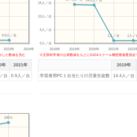
14.2人／台
15人／台
10人／台
5人／台
0.9人／台
1人／台
1人／
0人／台
2023年
2024年
2018年
2019年
2020年
2021年
2022
出した数値を含む
※文部科学省の公表数値をもとにGIGAスクール構想推進委員会
20年
2021年
2022年
2023年
2019年
人／台
0.9人／台
0.9人／台
学習者用PC１台当たりの児童生徒数
0.9人／台
14.4人／台
100％