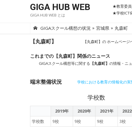
Skip
GIGA HUB WEB
★教育委員
to
★学校IC
GIGA HUB WEB とは
content
»
»
GIGAスクール構想の状況
宮城県
丸森町
【丸森町】
【丸森町】の ホームページ
これまでの【丸森町】関係のニュース
GIGAスクール構想等に関する
【丸森町】
の情報・ニ
端末整備状況
学校における教育の情報化の実
学校数
2019年
2020年
2021年
202
学校数
9校
9校
9校
3校