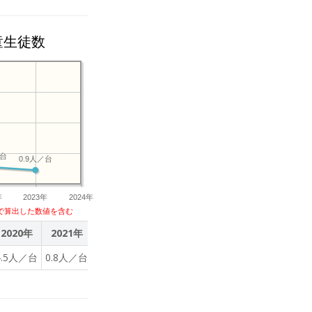
童生徒数
／台
0.9人／台
年
2023年
2024年
で算出した数値を含む
2020年
2021年
2022年
2023年
4.5人／台
0.8人／台
1.1人／台
0.9人／台