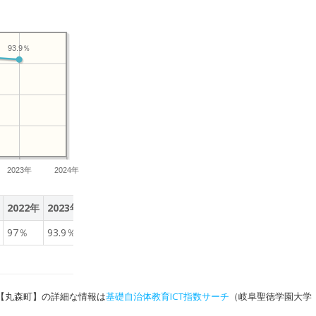
93.9％
2023年
2024年
2022年
2023年
97％
93.9％
【丸森町】の詳細な情報は
基礎自治体教育ICT指数サーチ
（岐阜聖徳学園大学