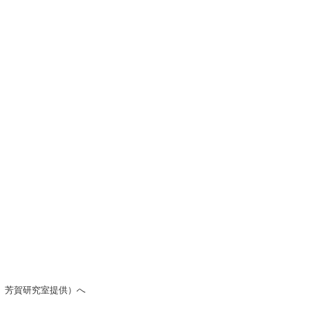
 芳賀研究室提供）へ