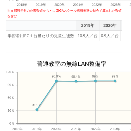
ことができます。 学習の効
2018年
2019年
2020年
2021年
2022年
2023年
率化によって生み出された
※文部科学省の公表数値をもとにGIGAスクール構想推進委員会で算出した数値
を含む
時間は、自ら課題を発見
し、他者と協働して解決に
2019年
2020年
202
挑む「探究的な学び」や
学習者用PC１台当たりの児童生徒数
10.9人／台
0.9人／台
1人
「創造的な活動」へとつな
げます。多賀城市のすべて
の子どもたちが、ICTを日
常的なパートナーとして自
普通教室の無線LAN整備率
在に使いこなし、自らの学
びを自らデザインしていけ
120％
99％
99％
98.9％
98.4％
るよう支援してまいりま
す。 ーーーーーーーーーー
90％
COMPASSでは、今後もキ
ュビナの提供を通して、す
60％
べての子どもたちを取り残
31.9％
30％
すことなく「個別最適な学
び」 を届けるリーディング
0％
カンパニーとして、さらな
2018年
2019年
2020年
2021年
2022年
2023年