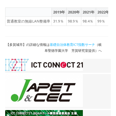
る公教育へのICT普及に貢
献できるよう邁進してまい
2019年
2020年
2021年
2022年
2
ります。 ◆学習eポータル
＋AI型教材「キュビナ」に
普通教室の無線LAN整備率
31.9％
98.9％
98.4％
99％
9
ついて 学習eポータル＋AI
型教材「キュビナ」は、AI
が子どもたち一人ひとりの
習熟度に合わせて最適な問
【多賀城市】の詳細な情報は
基礎自治体教育ICT指数サーチ
（岐
題を出題するアダプティブ
阜聖徳学園大学 芳賀研究室提供）へ
ラーニング教材です。全国
170以上の自治体、小中学
校約2,300校で100万人以
上に利用されています。 小
中5教科、教科書準拠問題
を中心とした10万問以上を
搭載し、子どもたちの主体
的な学び・基礎学力の効率
的な定着とともに、見取り
支援や演習問題配信機能で
先生の働き方もサポートし