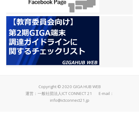
教材「キュビナ」、探究学
習ライブラリー
「SPARKE（スパーク）」
を開発、小中学校向けに提
供しています。 AI型教材の
先駆けとして、2016年に
「キュビナ」をリリース。
現在、全国100万人以上の
子どもたちの個別最適で主
体的な学びを支えていま
す。また、2024年より小
学館集英社プロダクション
Copyright © 2020 GIGA HUB WEB
と共同で探究学習プログラ
運営：一般社団法人ICT CONNECT 21 E-mail：
ムの提供を開始し、2026
info@ictconnect21.jp
年に探究学習ライブラリー
「SPARKE（スパーク）」
として正式リリース。教科
学習と探究学習の両輪で、
子どもたちの「未来を創る
力」を育む学びの環境づく