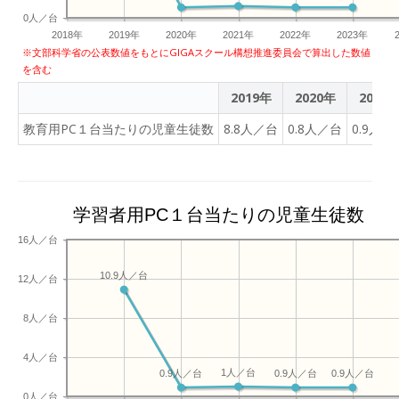
より基礎・基本の習得を効
0人／台
率化し、生み出された時間
2018年
2019年
2020年
2021年
2022年
2023年
を探究的な学びや創造的な
※文部科学省の公表数値をもとにGIGAスクール構想推進委員会で算出した数値
活動（PBL等）へ充てるこ
を含む
とを目指しています。 ＜多
2019年
2020年
2021
賀城市教育委員会 教育長
市岡 良庸氏 コメント＞ 本
教育用PC１台当たりの児童生徒数
8.8人／台
0.8人／台
0.9人／
市が目指すのは、誰一人取
り残すことのない「学びの
保障」です。キュビナのAI
が児童生徒一人ひとりの習
学習者用PC１台当たりの児童生徒数
熟度を瞬時に分析すること
16人／台
で、最適な課題を提示する
ことが可能になりました。
10.9人／台
12人／台
つまずきが生じても、AIが
原因を特定して学び直しが
8人／台
できるため、子どもたちは
「わかった」「できた」と
4人／台
いう確かな手応えを得なが
1人／台
0.9人／台
0.9人／台
0.9人／台
ら、主体的に学びを進める
0人／台