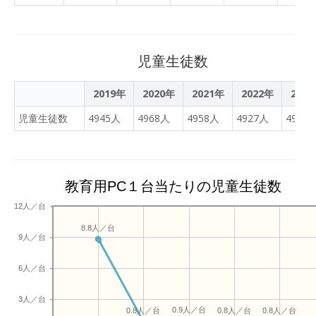
に取り組んでいます。まだ
に、子どもたちと向き合う
を重点施策としています。
取り組んでいない学級もあ
時間と心のゆとりを持って
その一環として、「個別最
りますが，徐々に取り組ん
もらうための各種支援ツー
適な学び」を同市のすべて
でいくので楽しみにしてい
ルを提供するSaaS。同市
の児童生徒に保障するた
児童生徒数
てください。レンタルされ
は、導入により、職員の業
め、このたび学習eポータ
たタブレットは，在学中ず
務効率化と業務負担の軽減
ル＋AI型教材「キュビナ」
2019年
2020年
2021年
2022年
202
っと使うので，大切に扱っ
を目指すという。
を全市立小中学校10校で採
児童生徒数
4945人
4968人
4958人
4927人
4967
てくださいね。写真は，６
用、2026年3月より小学1
年１組のタブレットを使っ
年生〜中学3年生約5,000人
た社会科の授業の様子で
が利用を開始いたしまし
す。
た。 採用に際しては、キュ
教育用PC１台当たりの児童生徒数
ビナのAIによる、児童生徒
の解答傾向の分析・効果的
12人／台
な反復学習の提案が、「確
8.8人／台
かな学力の向上」と「学習
9人／台
の効率化」を同時に実現し
うるものとして評価いただ
6人／台
いております。また今後同
市では、キュビナの利用に
3人／台
0.9人／台
0.8人／台
0.8人／台
0.8人／台