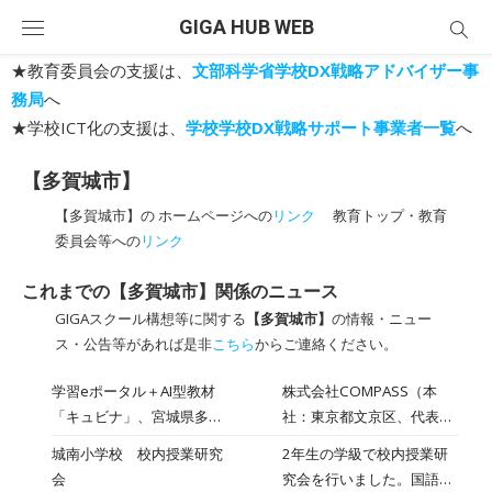
Skip
GIGA HUB WEB
to
content
★教育委員会の支援は、
文部科学省学校DX戦略アドバイザー事
務局
へ
★学校ICT化の支援は、
学校学校DX戦略サポート事業者一覧
へ
【多賀城市】
【多賀城市】の ホームページへの
リンク
教育トップ・教育
委員会等への
リンク
これまでの【多賀城市】関係のニュース
GIGAスクール構想等に関する
【多賀城市】
の情報・ニュー
ス・公告等があれば是非
こちら
からご連絡ください。
学習eポータル＋AI型教材
株式会社COMPASS（本
「キュビナ」、宮城県多賀
社：東京都文京区、代表取
城市で導入 〜市内の全小中
締役：佐藤潤）は、提供す
城南小学校 校内授業研究
2年生の学級で校内授業研
学校10校、約5,000人が利
る学習eポータル＋AI型教
会
究会を行いました。国語科