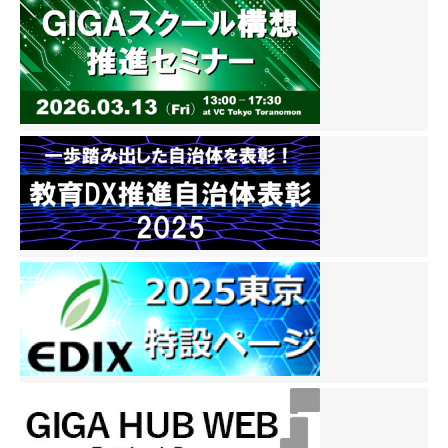
ます。2025年にはデジタ
ルテスト（CBT）サービス
「キュビナ テスト」をリリ
ースするなど、機能・コン
テンツのアップデートを重
ねているほか、学習eポー
タルとしてのMEXCBT連携
をはじめ、学習者中心の教
育データ利活用にも積極的
に取り組んでいます。 経済
産業省「未来の教室」実証
事業採択(2018〜2020年
度）、「日本e-learning大
賞 経済産業大臣賞」「グッ
ドデザイン賞」受賞。
◆COMPASSについて 「新
しい学びの環境を創り出
す」を企業ミッションに掲
げ、学習eポータル＋AI型