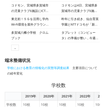
用〜
材「キュビナ 」が宮城県多
「むかし話をしょうかいし
コドモン、宮城県多賀城市
コドモンは4日、宮城県多
賀城市の全市立小中学校に
よう」の単元で、自分が選
の児童クラブ6施設にICTサ
賀城市の児童クラブ6施設
おける指導の一環として採
んだ昔話の面白さを見付け
ービス「CoDMON」導入
が、保育・教育施設向け
用され、2026年3月より全
東北初！５Ｇを活用し学内
昨年に引き続き、仙台育英
て紹介カードにまとめる学
ICTサービス「CoDMON」
10校で、約5,000人の児童
Wi-Fi環境を屋外グラウンド
学園とNTTドコモが「新た
習を行いました。タブレッ
を導入したことを発表し
生徒の利用が開始されまし
にも整備！ 仙台育英×NTT
な時代の教育現場の実現へ
ト端末を活用してまとめる
多賀城八幡小学校 クロム
タブレット（コンピュー
た。 同市が導入する
たことをご報告いたしま
ドコモ
向けた中期的取り組み」を
児童、プリントに文章を書
ブック
タ）の準備が整い，今週か
「CoDMON」の機能は、保
す。 多賀城市では、学校
実施した。取り組みの内容
いてまとめる児童、どちら
ら使い始めています。多賀
護者アプリからの「遅刻・
ICT構想計画「多賀城市ス
は下記のとおりである。
も集中して取り組んでいま
→
城市は，クロムブックとい
欠席・お迎え・延長の連
マートスクール ～ICT整備
《取り組み第二弾：東北初
した
うGoogle（グーグル）と
絡」。保護者への「お知ら
とDXで拓く新時代の教育
５Gを活用した学内屋外Wi-
端末整備状況
いう会社のタブレットを導
せ一斉配信」。児童の様子
～」を策定し、児童生徒が
Fi環境を構築》新たな教育
入し，使っています。一人
を伝え合う連絡帳を電子化
自ら学び、課題を解決する
学校における教育の情報化の実態等調査結果
主要項目について
現場の実現を目的とし、屋
一台タブレットを使っての
する「連絡帳」。そして、
力を育成するための学習環
の経年変化
外でも５Gを活用したWi-Fi
授業です。まず，タブレッ
児童の入退室記録を、QR
境整備を進めています。同
エリア化を実現した。仙台
トに慣れるために使い方の
コード（ipadインカメラ）
計画では、AI等の先端技術
学校数
育英学園多賀城キャンパス
授業をしていますが，普通
を使った打刻機能で自動管
を活用し、児童生徒一人ひ
には104,970㎡の校地があ
の教科の授業でも使ってい
理にする「入退室管理」。
とりの学習進捗や習熟度に
るが、そのほとんどでWi-Fi
2019年
2020年
2021年
2022年
2023
く予定です。今週は，４・
「CoDMON」は、保育・教
応じた「個別最適な学び」
が使用可能になった。
５・６年生が順次学級ごと
育施設で働く先生と保護者
学校数
10校
10校
10校
を高度化・個別化すること
10校
10校