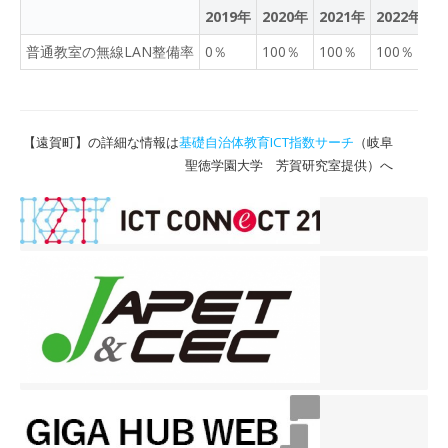
2019年
2020年
2021年
2022年
2
普通教室の無線LAN整備率
0％
100％
100％
100％
1
【遠賀町】の詳細な情報は
基礎自治体教育ICT指数サーチ
（岐阜
聖徳学園大学 芳賀研究室提供）へ