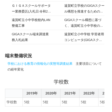
26こあります。1ふくろに
る質疑が掲載されています
ＧＩＧＡスクールサポータ
遠賀町立学校のGIGAスクー
4こずつ入れると、何ふく
（6ページ)。
ー業務委託(入札日:令和2年
ル構想を推進するための、
ろできて、何こあまります
9月29日(火))
GIGAスクールサポーター業
か。」を作成し、児童に配
遠賀町立小中学校校内LAN
GIGAスクール構想に基づ
務委託に係る指名競争入札
布しました。※① ■考え方
整備工事
く、遠賀町立小中学校の校
が公告されています。
を補助するため、先生が26
内LAN整備工事に係る入札
GIGAスクール端末調達業
遠賀町立小中学校 学習者用
この数図ﾌﾞﾛｯｸも発表ﾉｰﾄに
結果が公表されています。
務入札結果
コンピュータ(GIGAスクー
貼付していますので、それ
ル端末)調達業務入札結果に
を使って考え方を整理して
係る情報です。
いきました。
端末整備状況
学校における教育の情報化の実態等調査結果
主要項目について
の経年変化
学校数
2019年
2020年
2021年
2022年
2023
学校数
5校
5校
5校
5校
5校