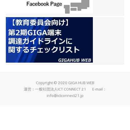
Copyright © 2020 GIGA HUB WEB
運営：一般社団法人ICT CONNECT 21 E-mail：
info@ictconnect21.jp