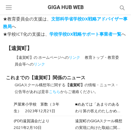
Skip
GIGA HUB WEB
to
content
★教育委員会の支援は、
文部科学省学校DX戦略アドバイザー事
務局
へ
★学校ICT化の支援は、
学校学校DX戦略サポート事業者一覧
へ
【遠賀町】
【遠賀町】の ホームページへの
リンク
教育トップ・教育委
員会等への
リンク
これまでの【遠賀町】関係のニュース
GIGAスクール構想等に関する
【遠賀町】
の情報・ニュース・
公告等があれば是非
こちら
からご連絡ください。
芦屋東小学校 算数（３年
■めあては「あまりのある
生） 2023年12月21日
わり算の答えのたしかめ方
を考えよう」です。 ■先生
(PDF)遠賀議会だより
遠賀町のGIGAスクール構想
が発表ﾉｰﾄに問題「ｸｯｷｰが
2021年2月10日
の実現に向けた取組に関す