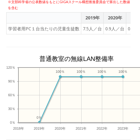
※文部科学省の公表数値をもとにGIGAスクール構想推進委員会で算出した数値
を含む
2019年
2020年
202
学習者用PC１台当たりの児童生徒数
7.5人／台
0.9人／台
0.9
普通教室の無線LAN整備率
120％
100％
100％
100％
100％
90％
60％
30％
0％
0％
2018年
2019年
2020年
2021年
2022年
2023年