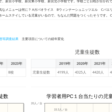
で、新宮小学校、新宮東小学校、新宮北小学校です。学校ごと日程が分かれ
それぞれの専門性を生かしながら、連携して、教育活動を展開しています。
過ごし、後から互いの学校での出来事を話す姿も見られました。
気なメニューは何に？ Aガパオライス Bウィンナーシュニッツエル Cパエリ
ームステイしている児童がいるので、ちなんだ問題をつくったそうです。 Chr
み会も様変わりしました。 明日で１学期が終わり。 いろんな場所で、子ども
した。
態等調査結果
主要項目についての経年変化
児童生徒数
2年
2023年
2019年
2020年
2021年
8校
児童生徒数
4199人
4325人
4420人
徒数
学習者用PC１台当たりの児
20人／台
15.3人／台