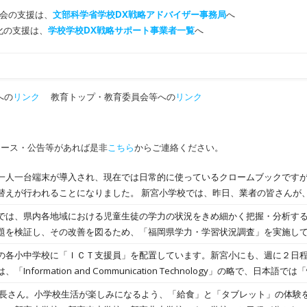
会の支援は、
文部科学省学校DX戦略アドバイザー事務局
へ
T化の支援は、
学校学校DX戦略サポート事業者一覧
へ
への
リンク
教育トップ・教育委員会等への
リンク
ュース・公告等があれば是非
こちら
からご連絡ください。
一人一台端末が導入され、現在では日常的に使っているクロームブックです
りました。 新宮小学校では、昨日、業者の皆さんが、一日がかりで全校分のク
た。 各学級では、早速、初期設定をしたり、授業で使ったりしています。キ
では、県内各地域における児童生徒の学力の状況をきめ細かく把握・分析す
のです。 このクロームブックが、子どもたちの様々な可能性を広げてくれるこ
題を検証し、その改善を図るため、「福岡県学力・学習状況調査」を実施し
りです。
とで、新宮小学校でも、本日、５年生を対象に実施しています。調査の内容は
の各小中学校に「ＩＣＴ支援員」を配置しています。新宮小にも、週に２日
ら、1 人１台端末を活用したＣＢＴ（Computer Based Testing）で
Information and Communication Technology」の略で、日本
にお知らせすることになります。
、現在の学校教育では、欠かすことのできないツールとなっており、教職員の
年長さん。小学校生活が楽しみになるよう、「給食」と「タブレット」の体験
ついてＩＣＴ支援員さんのお力をお借りしています。 昨日は、ＡＬＴの紹介