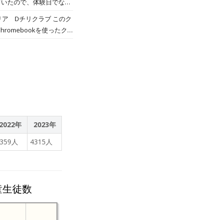
ていたので、体験日でない
ア Dチリクラブ このク
omebookを使ったク
たちが工夫したお楽しみ
2022年
2023年
4359人
4315人
童生徒数