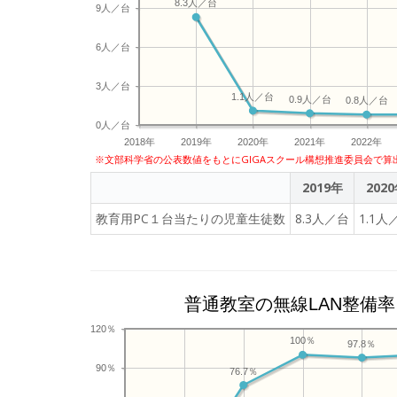
8.3人／台
9人／台
6人／台
3人／台
1.1人／台
0.9人／台
0.8人／台
0人／台
2018年
2019年
2020年
2021年
2022年
※文部科学省の公表数値をもとにGIGAスクール構想推進委員会で算
2019年
202
教育用PC１台当たりの児童生徒数
8.3人／台
1.1人
普通教室の無線LAN整備率
120％
100％
97.8％
90％
76.7％