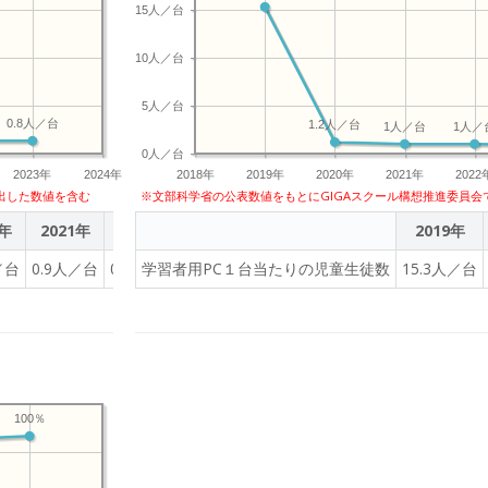
15人／台
10人／台
5人／台
0.8人／台
1.2人／台
1人／台
1人／
0人／台
2023年
2024年
2018年
2019年
2020年
2021年
2022
出した数値を含む
※文部科学省の公表数値をもとにGIGAスクール構想推進委員会
0年
2021年
2022年
2023年
2019年
／台
0.9人／台
0.8人／台
学習者用PC１台当たりの児童生徒数
0.8人／台
15.3人／台
100％