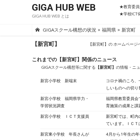
Skip
GIGA HUB WEB
★教育委員
to
★学校IC
GIGA HUB WEB とは
content
»
»
GIGAスクール構想の状況
福岡県
新宮町
【新宮町】
【新宮町】の ホームページ
これまでの【新宮町】関係のニュース
GIGAスクール構想等に関する
【新宮町】
の情報・ニ
新宮小学校 新端末
コロナ禍のころ、
しいものへの切り替えが行われることにな
ロームブックの入れ替えをしてくださいまし
新宮小学校 福岡県学力・
福岡県教育委員会
ーボードを打つ子どもたちも、手慣れたも
学習状況調査
育施策の成果と課
とを期待するばか
引用） というこ
新宮小学校 ＩＣＴ支援員
新宮町では、町内
３つです。 今年度か
ています。ＩＣＴは、「
結果等は、２学期
ます。 ＩＣＴは
新宮東小学校 年長さんが
4月から1年生の
り専門的なことに