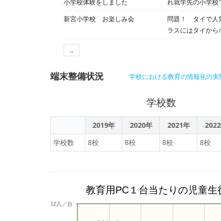
小学校体験をしました
れ就学先の小学校
様々なスタッフが
子どもたちは園で
新宮小学校 お楽しみ会
問題！ タイで人
ラスにはタイからホ
イズとは、お楽し
→
会が行われていま
端末整備状況
学校における教育の情報化の実
学校数
2019年
2020年
2021年
202
学校数
8校
8校
8校
8校
教育用PC１台当たりの児童生
12人／台