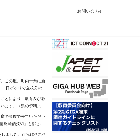
お問い合わせ
が、この度、町内一斉に新
ることにより、教育及び教
ています。（県の資料より
、国語、算数、質問調査の
程度の頻度で来ていただい
実施するようになっています。
語では「情報通信技術」と訳され
みではカバーできない、よ
をしました。行先はそれぞ
をしましたが、学校では、