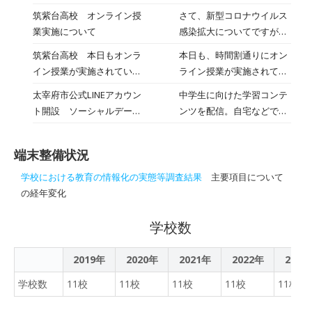
ラインでお招きした大学の
む成長型支援サービス
「Edv Path（エデュパ
筑紫台高校 オンライン授
さて、新型コロナウイルス
先生方から、的確なアドバ
「Edv Path」を導入
ス）」が、福岡県立太宰府
業実施について
感染拡大についてですが、
イスをいただきました。生
高等学校の高校1・2年生を
本県でも再び緊急事態宣言
徒たちが、自らの探究を深
筑紫台高校 本日もオンラ
本日も、時間割通りにオン
対象に、2021年9月～
が発令され、更なる感染拡
め、環境保護への更なる貢
イン授業が実施されていま
ライン授業が実施されてい
2022年3月（予定）の期間
大防止の取組が求められて
献を模索する良い機会にな
す
ます。家庭科の授業では、
に採用されたことを、11月
太宰府市公式LINEアカウン
中学生に向けた学習コンテ
おります。つきましては、
りました。
学校で調理実習ができない
11日に発表した。
ト開設 ソーシャルデータ
ンツを配信。自宅などでの
生徒の皆さんの安全・安心
分、この期間に自宅で調理
バンク株式会社がシステム
学習に活用できます。
を最優先するため、次の期
実習をすることになりまし
構築支援
間、オンライン授業を実施
た。作るのはカップケーキ
端末整備状況
し、生徒の皆さんには御自
です。生徒たちは作ったカ
宅で受講していただくこと
学校における教育の情報化の実態等調査結果
主要項目について
ップケーキをタブレットで
といたしました。諸事情を
の経年変化
撮影し、オンライン上で提
御理解の上、期間中、お子
出しました。
さまへの御配慮と御指導を
学校数
よろしくお願い申し上げま
す。
2019年
2020年
2021年
2022年
2023
学校数
11校
11校
11校
11校
11校