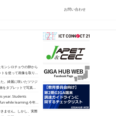
お問い合わせ
した。綺麗に咲いたツツジ
き物をタブレットで写真を
his year. Students
 fun while learning.今年
ことができて、楽しみな
できません。しかし、実際
e graph that