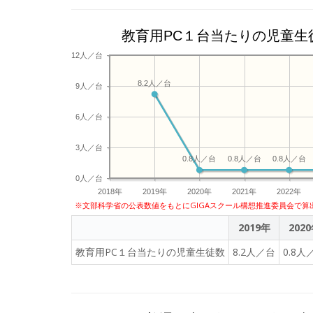
教育用PC１台当たりの児童生
12人／台
8.2人／台
9人／台
6人／台
3人／台
0.8人／台
0.8人／台
0.8人／台
0人／台
2018年
2019年
2020年
2021年
2022年
※文部科学省の公表数値をもとにGIGAスクール構想推進委員会で算
2019年
202
教育用PC１台当たりの児童生徒数
8.2人／台
0.8人