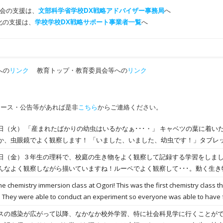
会の支援は、
文部科学省学校DX戦略アドバイザー事務局
へ
T化の支援は、
学校学校DX戦略サポート事業者一覧
へ
への
リンク
教育トップ・教育委員会等への
リンク
ュース・公告等があれば是非
こちら
からご連絡ください。
ツの葉に着いたモンシロチョウの卵から
す！ 「いました、いました、幼虫です！」タブレットを使って画像を取り込
日（金）３年生の理科で、校庭の生き物をよく観察して記録する学習をしま
察頑張ってくださいね！
んなよく観察しながら描いていますね！ルーペでよく観察して･･･。動く生
ている子もいました！生き物の様子をよく観察できましたね！
he chemistry immersion class at Ogori! This was the first chemistry class t
 They were able to conduct an experiment so everyone was able to have
ージョン授業が終わりました！今回の授業のテーマはｐHでした。実験を行う
スの感染が広がって以降、なかなか校外学習、特に社会科見学に行くことが
First, students talked about acids, neutrals, and bases and th