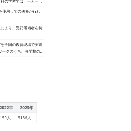
会科の学習では、一人一人
H of all chemical
るために自分なりのスピー
を使用しての研修が行わ
に、生徒は酸、中性、塩基、および化学溶
応じたしっかりとした学び
紙とピンセットを使用して
, students tried to
式により、受託候補者を特
 hydrogen ions and OH
rent items we can see in
びを全国の教育現場で実現
の化学溶液の化学式を覚えま
ワークのうち、各学校の
し合い、日常生活で目にす
する。
dings to the class
s.最後に、自分たちの気づきをクラスで発
2022年
2023年
5150人
5156人