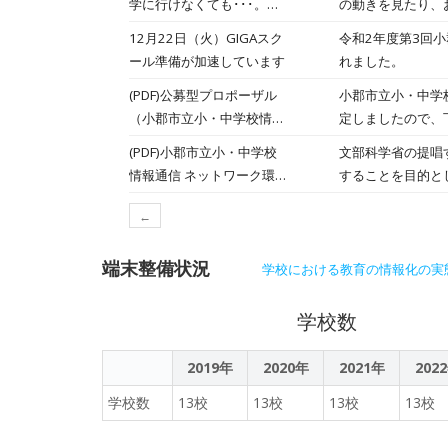
学に行けなくても･･･。
の動きを見たり、
categorizes chemi
（３年生ー社会）
タブレットの動画
12月22日（火）GIGAスク
令和2年度第3回
solutions on t
2022/10/7
ドで動画を静止し
ール準備が加速しています
れました。
液を分類するグラフ
ができていました
確認しました。 全部で 13
(PDF)公募型プロポーザル
小郡市立小・中学
remember the chem
（小郡市立小・中学校情報
定しましたので、
ions and how the 
通信ネットワーク環境施設
(PDF)小郡市立小・中学校
文部科学省の提唱
our daily
整備業務）の審査結果につ
情報通信 ネットワーク環境
することを目的と
した。 水素イオ
いて
施設整備業務 公募型プロポ
普通教室、特別教
るさまざまな物のpHをクロ
←
ーザル募集要領
and thought ab
表し、複数の物質
端末整備状況
学校における教育の情報化の実
学校数
2019年
2020年
2021年
202
学校数
13校
13校
13校
13校