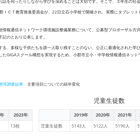
お話を伺ったりしながら学びを深めることは大切です。そこで、３年生の社
cal solutions. Then, using pH paper and tweezers, students checked the p
を視聴する「疑似的な消防署見学」を行いました。事前学習の課題を解決す
小郡ＩＣＴ教育推進委員会が、22日立石小学校で開催され、実際にタブレット
he table. There were 13 different solutions all together. 最初
たり繰り返してみたりしながら確かめることができていたようです。 個に
について話しました。 次に、テーブルにあるすべての薬液の pH を、pH 
。
 種類も調べましたよ！After recording their findings on their worksheets
校情報通信ネットワーク環境施設整備業務について、公募型プロポーザル方
ical formulas of each of the chemical solutions. After talking about the
下記のとおり公表します。
number of each can affect each solution, students checked the pH of diffe
する、多様な子供たちを誰一人取り残すことのない、公正に最適化された学
 lives.実験の結果分かったことをワークシートに記録した後、生徒たちはそれぞれ
したGIGAスクール構想を実現するため、小郡市立小・中学校情報通信ネット
ンと水酸化物イオンの数がそれぞれの溶液にどのように影響するかについて話
室及び支援学級に、高速大容量の通信ネットワークを整備することを目的と
ームブックで調べました。To end the class, students presented their fin
out the usefulness of checking the pH of multiple substance
の pH をチェックすることの有用性について考えました。
態等調査結果
主要項目についての経年変化
児童生徒数
2年
2023年
2019年
2020年
2021年
13校
児童生徒数
5143人
5122人
5190人