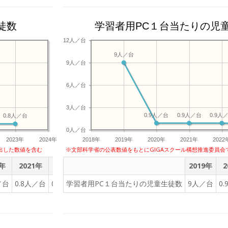
徒数
学習者用PC１台当たりの児
12人／台
9人／台
9人／台
6人／台
3人／台
0.9人／台
0.9人／台
0.9人
0.8人／台
0人／台
2023年
2024年
2018年
2019年
2020年
2021年
2022
出した数値を含む
※文部科学省の公表数値をもとにGIGAスクール構想推進委員会
0年
2021年
2022年
2023年
2019年
2
／台
0.8人／台
0.8人／台
学習者用PC１台当たりの児童生徒数
0.8人／台
9人／台
0