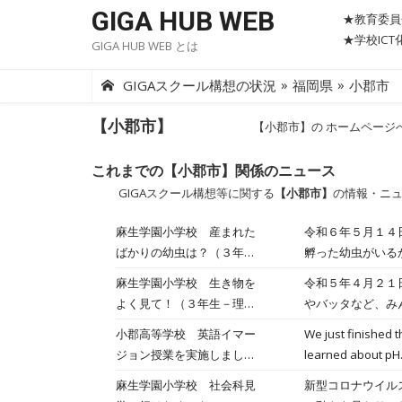
Skip
GIGA HUB WEB
★教育委員
to
★学校IC
GIGA HUB WEB とは
content
»
»
GIGAスクール構想の状況
福岡県
小郡市
【小郡市】
【小郡市】の ホームページ
これまでの【小郡市】関係のニュース
GIGAスクール構想等に関する
【小郡市】
の情報・ニ
麻生学園小学校 産まれた
令和６年５月１４日（火） 「産まれたばかりの幼虫はいるかなぁ･･･・」 キャベ
ばかりの幼虫は？（３年生
孵った幼虫がいるか、虫眼鏡でよく観察しま
－理科）
みます！ よく観察しながら、記録用紙にまとめていきます。 この幼虫が、きれいなモンシロチョウになっていくんだ
麻生学園小学校 生き物を
令和５年４月２１
ね。これからも観
よく見て！（３年生－理
やバッタなど、み
科）2023年04月21日
撮って上手に描い
小郡高等学校 英語イマー
We just finished t
ジョン授業を実施しました
learned about pH.
(理科 化学)We had our
初めての化学イマ
麻生学園小学校 社会科見
新型コロナウイル
chemistry class of
がら勉強することが出来ました！